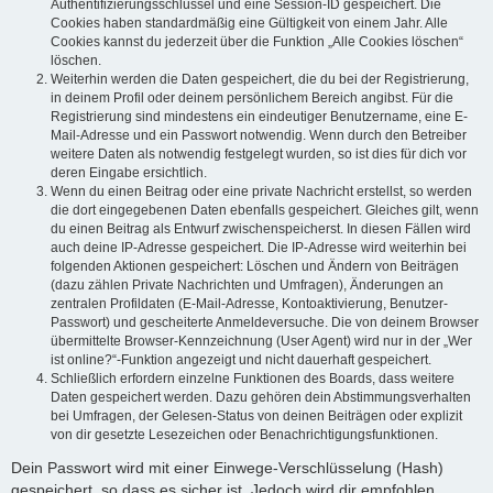
Authentifizierungsschlüssel und eine Session-ID gespeichert. Die
Cookies haben standardmäßig eine Gültigkeit von einem Jahr. Alle
Cookies kannst du jederzeit über die Funktion „Alle Cookies löschen“
löschen.
Weiterhin werden die Daten gespeichert, die du bei der Registrierung,
in deinem Profil oder deinem persönlichem Bereich angibst. Für die
Registrierung sind mindestens ein eindeutiger Benutzername, eine E-
Mail-Adresse und ein Passwort notwendig. Wenn durch den Betreiber
weitere Daten als notwendig festgelegt wurden, so ist dies für dich vor
deren Eingabe ersichtlich.
Wenn du einen Beitrag oder eine private Nachricht erstellst, so werden
die dort eingegebenen Daten ebenfalls gespeichert. Gleiches gilt, wenn
du einen Beitrag als Entwurf zwischenspeicherst. In diesen Fällen wird
auch deine IP-Adresse gespeichert. Die IP-Adresse wird weiterhin bei
folgenden Aktionen gespeichert: Löschen und Ändern von Beiträgen
(dazu zählen Private Nachrichten und Umfragen), Änderungen an
zentralen Profildaten (E-Mail-Adresse, Kontoaktivierung, Benutzer-
Passwort) und gescheiterte Anmeldeversuche. Die von deinem Browser
übermittelte Browser-Kennzeichnung (User Agent) wird nur in der „Wer
ist online?“-Funktion angezeigt und nicht dauerhaft gespeichert.
Schließlich erfordern einzelne Funktionen des Boards, dass weitere
Daten gespeichert werden. Dazu gehören dein Abstimmungsverhalten
bei Umfragen, der Gelesen-Status von deinen Beiträgen oder explizit
von dir gesetzte Lesezeichen oder Benachrichtigungsfunktionen.
Dein Passwort wird mit einer Einwege-Verschlüsselung (Hash)
gespeichert, so dass es sicher ist. Jedoch wird dir empfohlen,