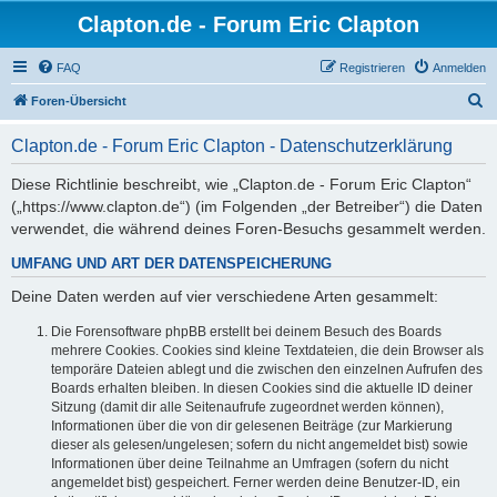
Clapton.de - Forum Eric Clapton
FAQ
Registrieren
Anmelden
S
Foren-Übersicht
u
Clapton.de - Forum Eric Clapton - Datenschutzerklärung
c
h
Diese Richtlinie beschreibt, wie „Clapton.de - Forum Eric Clapton“
(„https://www.clapton.de“) (im Folgenden „der Betreiber“) die Daten
e
verwendet, die während deines Foren-Besuchs gesammelt werden.
UMFANG UND ART DER DATENSPEICHERUNG
Deine Daten werden auf vier verschiedene Arten gesammelt:
Die Forensoftware phpBB erstellt bei deinem Besuch des Boards
mehrere Cookies. Cookies sind kleine Textdateien, die dein Browser als
temporäre Dateien ablegt und die zwischen den einzelnen Aufrufen des
Boards erhalten bleiben. In diesen Cookies sind die aktuelle ID deiner
Sitzung (damit dir alle Seitenaufrufe zugeordnet werden können),
Informationen über die von dir gelesenen Beiträge (zur Markierung
dieser als gelesen/ungelesen; sofern du nicht angemeldet bist) sowie
Informationen über deine Teilnahme an Umfragen (sofern du nicht
angemeldet bist) gespeichert. Ferner werden deine Benutzer-ID, ein