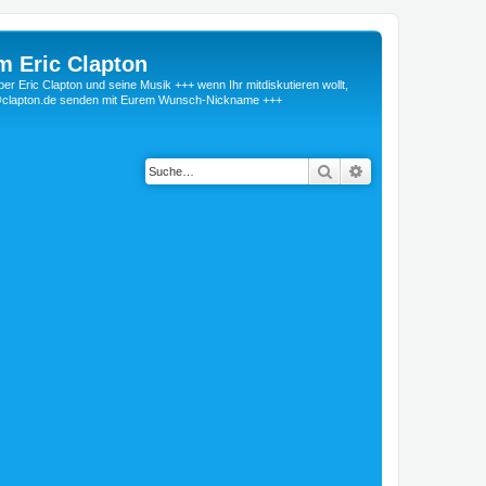
m Eric Clapton
 Eric Clapton und seine Musik +++ wenn Ihr mitdiskutieren wollt,
r@clapton.de senden mit Eurem Wunsch-Nickname +++
Suche
Erweiterte Suche