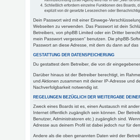
Kennzeichnung (User Agent) wird nur in der „Wer ist onl
Schließlich erfordern einzelne Funktionen des Boards,
explizit von dir gesetzte Lesezeichen oder Benachrichti
Dein Passwort wird mit einer Einwege-Verschlüsselung 
Webseiten zu verwenden. Das Passwort ist dein Schlü
Betreibers, von phpBB Limited oder ein Dritter berec
mein Passwort vergessen“ benutzen. Die phpBB-Softw
Passwort an diese Adresse, mit dem du dann auf das 
GESTATTUNG DER DATENSPEICHERUNG
Du gestattest dem Betreiber, die von dir eingegeben
Darüber hinaus ist der Betreiber berechtigt, im Rahm
und Aktionen zusammen mit deiner IP-Adresse und de
Nachverfolgbarkeit notwendig ist.
REGELUNGEN BEZÜGLICH DER WEITERGABE DEINE
Zweck eines Boards ist es, einen Austausch mit andere
Internet öffentlich zugänglich sein können. Der Betrei
Benutzer, Administratoren etc.) zugänglich sind. Wen
Adresse aus deinem Profil ist dabei jedoch nur für de
Andere als die oben genannten Daten wird der Betreibe