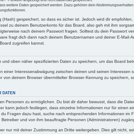
ine?“-Funktion angezeigt und nicht dauerhaft gespeichert.
 dass weitere Daten gespeichert werden. Dazu gehören dein Abstimmungsverhalten
gungsfunktionen.
(Hash) gespeichert, so dass es sicher ist. Jedoch wird dir empfohlen, 
ssel zu deinem Benutzerkonto für das Board, also geh mit ihm sorgsam
htigterweise nach deinem Passwort fragen. Solltest du dein Passwort v
are fragt dich dann nach deinem Benutzernamen und deiner E-Mail-Ad
Board zugreifen kannst.
en und oben näher spezifizierten Daten zu speichern, um das Board bet
en einer Interessenabwägung zwischen deinen und seinen Interessen sow
r von deinem Browser übermittelter Browser-Kennung zu speichern, so
R DATEN
n Personen zu ermöglichen. Du bist dir daher bewusst, dass die Daten d
ber kann jedoch festlegen, dass einzelne Informationen nur für einen ei
n du Fragen dazu hast, suche nach entsprechenden Informationen im Fo
n Betreiber und von ihm beauftragte Personen (Administratoren) zugäng
r nur mit deiner Zustimmung an Dritte weitergeben. Dies gilt nicht, s