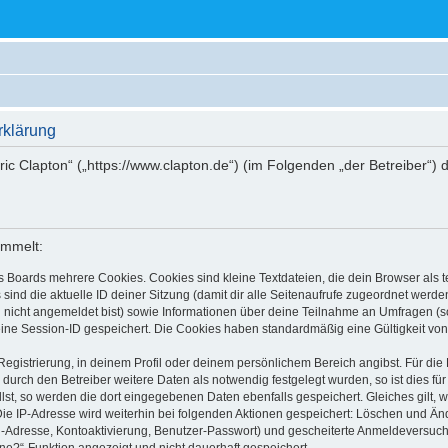
rklärung
Eric Clapton“ („https://www.clapton.de“) (im Folgenden „der Betreiber“
ammelt:
s Boards mehrere Cookies. Cookies sind kleine Textdateien, die dein Browser als
 sind die aktuelle ID deiner Sitzung (damit dir alle Seitenaufrufe zugeordnet werd
u nicht angemeldet bist) sowie Informationen über deine Teilnahme an Umfragen (s
eine Session-ID gespeichert. Die Cookies haben standardmäßig eine Gültigkeit von 
Registrierung, in deinem Profil oder deinem persönlichem Bereich angibst. Für di
rch den Betreiber weitere Daten als notwendig festgelegt wurden, so ist dies für 
llst, so werden die dort eingegebenen Daten ebenfalls gespeichert. Gleiches gilt, 
Die IP-Adresse wird weiterhin bei folgenden Aktionen gespeichert: Löschen und Än
l-Adresse, Kontoaktivierung, Benutzer-Passwort) und gescheiterte Anmeldeversuch