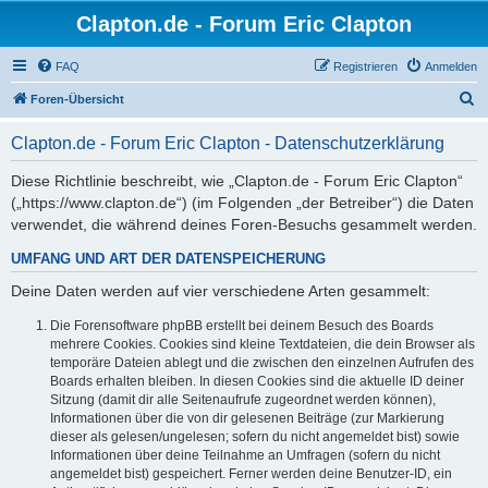
Clapton.de - Forum Eric Clapton
FAQ
Registrieren
Anmelden
S
Foren-Übersicht
u
Clapton.de - Forum Eric Clapton - Datenschutzerklärung
c
h
Diese Richtlinie beschreibt, wie „Clapton.de - Forum Eric Clapton“
(„https://www.clapton.de“) (im Folgenden „der Betreiber“) die Daten
e
verwendet, die während deines Foren-Besuchs gesammelt werden.
UMFANG UND ART DER DATENSPEICHERUNG
Deine Daten werden auf vier verschiedene Arten gesammelt:
Die Forensoftware phpBB erstellt bei deinem Besuch des Boards
mehrere Cookies. Cookies sind kleine Textdateien, die dein Browser als
temporäre Dateien ablegt und die zwischen den einzelnen Aufrufen des
Boards erhalten bleiben. In diesen Cookies sind die aktuelle ID deiner
Sitzung (damit dir alle Seitenaufrufe zugeordnet werden können),
Informationen über die von dir gelesenen Beiträge (zur Markierung
dieser als gelesen/ungelesen; sofern du nicht angemeldet bist) sowie
Informationen über deine Teilnahme an Umfragen (sofern du nicht
angemeldet bist) gespeichert. Ferner werden deine Benutzer-ID, ein