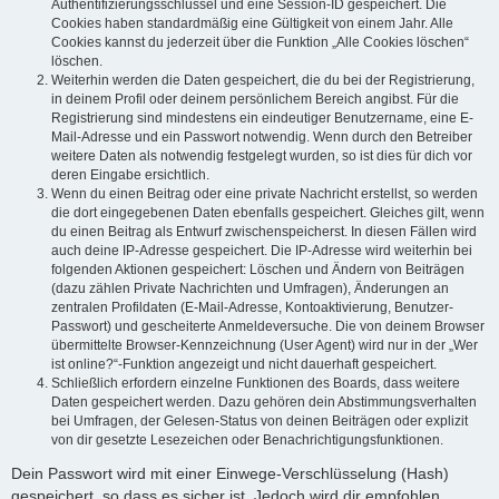
Authentifizierungsschlüssel und eine Session-ID gespeichert. Die
Cookies haben standardmäßig eine Gültigkeit von einem Jahr. Alle
Cookies kannst du jederzeit über die Funktion „Alle Cookies löschen“
löschen.
Weiterhin werden die Daten gespeichert, die du bei der Registrierung,
in deinem Profil oder deinem persönlichem Bereich angibst. Für die
Registrierung sind mindestens ein eindeutiger Benutzername, eine E-
Mail-Adresse und ein Passwort notwendig. Wenn durch den Betreiber
weitere Daten als notwendig festgelegt wurden, so ist dies für dich vor
deren Eingabe ersichtlich.
Wenn du einen Beitrag oder eine private Nachricht erstellst, so werden
die dort eingegebenen Daten ebenfalls gespeichert. Gleiches gilt, wenn
du einen Beitrag als Entwurf zwischenspeicherst. In diesen Fällen wird
auch deine IP-Adresse gespeichert. Die IP-Adresse wird weiterhin bei
folgenden Aktionen gespeichert: Löschen und Ändern von Beiträgen
(dazu zählen Private Nachrichten und Umfragen), Änderungen an
zentralen Profildaten (E-Mail-Adresse, Kontoaktivierung, Benutzer-
Passwort) und gescheiterte Anmeldeversuche. Die von deinem Browser
übermittelte Browser-Kennzeichnung (User Agent) wird nur in der „Wer
ist online?“-Funktion angezeigt und nicht dauerhaft gespeichert.
Schließlich erfordern einzelne Funktionen des Boards, dass weitere
Daten gespeichert werden. Dazu gehören dein Abstimmungsverhalten
bei Umfragen, der Gelesen-Status von deinen Beiträgen oder explizit
von dir gesetzte Lesezeichen oder Benachrichtigungsfunktionen.
Dein Passwort wird mit einer Einwege-Verschlüsselung (Hash)
gespeichert, so dass es sicher ist. Jedoch wird dir empfohlen,