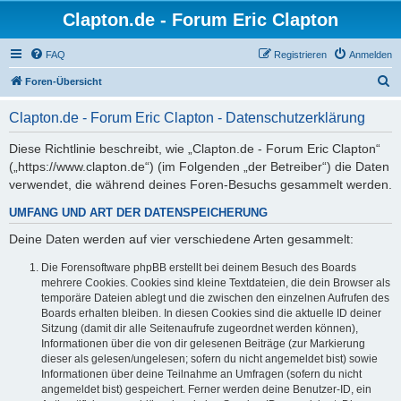
Clapton.de - Forum Eric Clapton
FAQ
Registrieren
Anmelden
S
Foren-Übersicht
u
Clapton.de - Forum Eric Clapton - Datenschutzerklärung
c
h
Diese Richtlinie beschreibt, wie „Clapton.de - Forum Eric Clapton“
(„https://www.clapton.de“) (im Folgenden „der Betreiber“) die Daten
e
verwendet, die während deines Foren-Besuchs gesammelt werden.
UMFANG UND ART DER DATENSPEICHERUNG
Deine Daten werden auf vier verschiedene Arten gesammelt:
Die Forensoftware phpBB erstellt bei deinem Besuch des Boards
mehrere Cookies. Cookies sind kleine Textdateien, die dein Browser als
temporäre Dateien ablegt und die zwischen den einzelnen Aufrufen des
Boards erhalten bleiben. In diesen Cookies sind die aktuelle ID deiner
Sitzung (damit dir alle Seitenaufrufe zugeordnet werden können),
Informationen über die von dir gelesenen Beiträge (zur Markierung
dieser als gelesen/ungelesen; sofern du nicht angemeldet bist) sowie
Informationen über deine Teilnahme an Umfragen (sofern du nicht
angemeldet bist) gespeichert. Ferner werden deine Benutzer-ID, ein