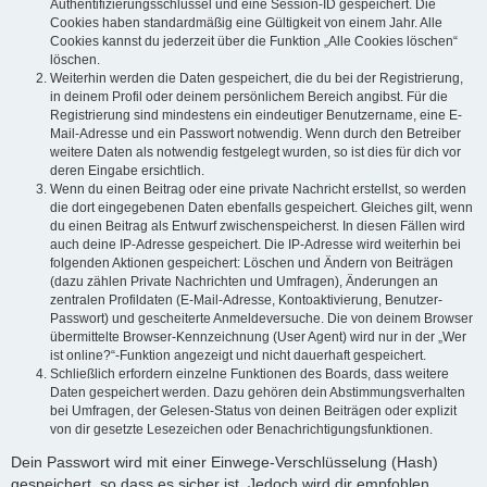
Authentifizierungsschlüssel und eine Session-ID gespeichert. Die
Cookies haben standardmäßig eine Gültigkeit von einem Jahr. Alle
Cookies kannst du jederzeit über die Funktion „Alle Cookies löschen“
löschen.
Weiterhin werden die Daten gespeichert, die du bei der Registrierung,
in deinem Profil oder deinem persönlichem Bereich angibst. Für die
Registrierung sind mindestens ein eindeutiger Benutzername, eine E-
Mail-Adresse und ein Passwort notwendig. Wenn durch den Betreiber
weitere Daten als notwendig festgelegt wurden, so ist dies für dich vor
deren Eingabe ersichtlich.
Wenn du einen Beitrag oder eine private Nachricht erstellst, so werden
die dort eingegebenen Daten ebenfalls gespeichert. Gleiches gilt, wenn
du einen Beitrag als Entwurf zwischenspeicherst. In diesen Fällen wird
auch deine IP-Adresse gespeichert. Die IP-Adresse wird weiterhin bei
folgenden Aktionen gespeichert: Löschen und Ändern von Beiträgen
(dazu zählen Private Nachrichten und Umfragen), Änderungen an
zentralen Profildaten (E-Mail-Adresse, Kontoaktivierung, Benutzer-
Passwort) und gescheiterte Anmeldeversuche. Die von deinem Browser
übermittelte Browser-Kennzeichnung (User Agent) wird nur in der „Wer
ist online?“-Funktion angezeigt und nicht dauerhaft gespeichert.
Schließlich erfordern einzelne Funktionen des Boards, dass weitere
Daten gespeichert werden. Dazu gehören dein Abstimmungsverhalten
bei Umfragen, der Gelesen-Status von deinen Beiträgen oder explizit
von dir gesetzte Lesezeichen oder Benachrichtigungsfunktionen.
Dein Passwort wird mit einer Einwege-Verschlüsselung (Hash)
gespeichert, so dass es sicher ist. Jedoch wird dir empfohlen,