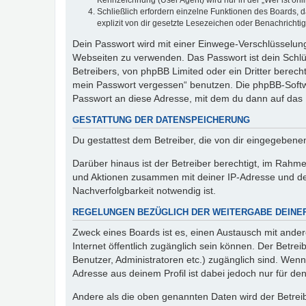
Kennzeichnung (User Agent) wird nur in der „Wer ist onl
Schließlich erfordern einzelne Funktionen des Boards,
explizit von dir gesetzte Lesezeichen oder Benachrichti
Dein Passwort wird mit einer Einwege-Verschlüsselung 
Webseiten zu verwenden. Das Passwort ist dein Schlü
Betreibers, von phpBB Limited oder ein Dritter berec
mein Passwort vergessen“ benutzen. Die phpBB-Softw
Passwort an diese Adresse, mit dem du dann auf das 
GESTATTUNG DER DATENSPEICHERUNG
Du gestattest dem Betreiber, die von dir eingegeben
Darüber hinaus ist der Betreiber berechtigt, im Rahm
und Aktionen zusammen mit deiner IP-Adresse und de
Nachverfolgbarkeit notwendig ist.
REGELUNGEN BEZÜGLICH DER WEITERGABE DEINE
Zweck eines Boards ist es, einen Austausch mit andere
Internet öffentlich zugänglich sein können. Der Betrei
Benutzer, Administratoren etc.) zugänglich sind. Wen
Adresse aus deinem Profil ist dabei jedoch nur für de
Andere als die oben genannten Daten wird der Betreibe