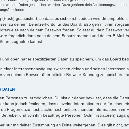
ine?“-Funktion angezeigt und nicht dauerhaft gespeichert.
 dass weitere Daten gespeichert werden. Dazu gehören dein Abstimmungsverhalten
gungsfunktionen.
(Hash) gespeichert, so dass es sicher ist. Jedoch wird dir empfohlen, 
ssel zu deinem Benutzerkonto für das Board, also geh mit ihm sorgsam
htigterweise nach deinem Passwort fragen. Solltest du dein Passwort v
are fragt dich dann nach deinem Benutzernamen und deiner E-Mail-Ad
Board zugreifen kannst.
en und oben näher spezifizierten Daten zu speichern, um das Board bet
en einer Interessenabwägung zwischen deinen und seinen Interessen sow
r von deinem Browser übermittelter Browser-Kennung zu speichern, so
R DATEN
n Personen zu ermöglichen. Du bist dir daher bewusst, dass die Daten d
ber kann jedoch festlegen, dass einzelne Informationen nur für einen ei
n du Fragen dazu hast, suche nach entsprechenden Informationen im Fo
n Betreiber und von ihm beauftragte Personen (Administratoren) zugäng
r nur mit deiner Zustimmung an Dritte weitergeben. Dies gilt nicht, s