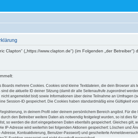
rklärung
Eric Clapton“ („https://www.clapton.de“) (im Folgenden „der Betreiber“
ammelt:
s Boards mehrere Cookies. Cookies sind kleine Textdateien, die dein Browser als
 sind die aktuelle ID deiner Sitzung (damit dir alle Seitenaufrufe zugeordnet werd
u nicht angemeldet bist) sowie Informationen über deine Teilnahme an Umfragen (s
eine Session-ID gespeichert. Die Cookies haben standardmäßig eine Gültigkeit von 
Registrierung, in deinem Profil oder deinem persönlichem Bereich angibst. Für di
rch den Betreiber weitere Daten als notwendig festgelegt wurden, so ist dies für 
llst, so werden die dort eingegebenen Daten ebenfalls gespeichert. Gleiches gilt, 
Die IP-Adresse wird weiterhin bei folgenden Aktionen gespeichert: Löschen und Än
l-Adresse, Kontoaktivierung, Benutzer-Passwort) und gescheiterte Anmeldeversuch