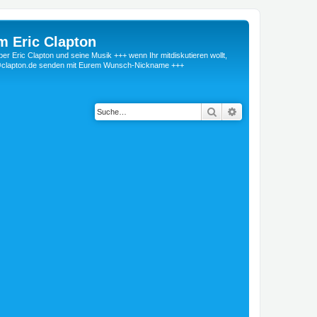
m Eric Clapton
 Eric Clapton und seine Musik +++ wenn Ihr mitdiskutieren wollt,
r@clapton.de senden mit Eurem Wunsch-Nickname +++
Suche
Erweiterte Suche