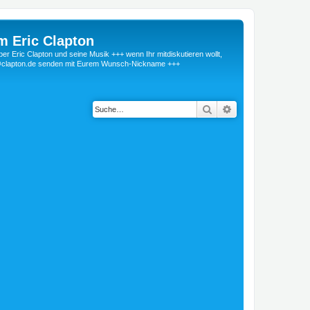
m Eric Clapton
 Eric Clapton und seine Musik +++ wenn Ihr mitdiskutieren wollt,
r@clapton.de senden mit Eurem Wunsch-Nickname +++
Suche
Erweiterte Suche