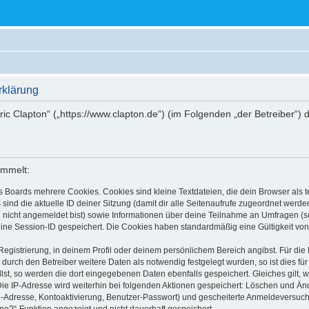
rklärung
Eric Clapton“ („https://www.clapton.de“) (im Folgenden „der Betreiber“
ammelt:
s Boards mehrere Cookies. Cookies sind kleine Textdateien, die dein Browser als
 sind die aktuelle ID deiner Sitzung (damit dir alle Seitenaufrufe zugeordnet werd
u nicht angemeldet bist) sowie Informationen über deine Teilnahme an Umfragen (s
eine Session-ID gespeichert. Die Cookies haben standardmäßig eine Gültigkeit von 
Registrierung, in deinem Profil oder deinem persönlichem Bereich angibst. Für di
rch den Betreiber weitere Daten als notwendig festgelegt wurden, so ist dies für 
llst, so werden die dort eingegebenen Daten ebenfalls gespeichert. Gleiches gilt, 
Die IP-Adresse wird weiterhin bei folgenden Aktionen gespeichert: Löschen und Än
l-Adresse, Kontoaktivierung, Benutzer-Passwort) und gescheiterte Anmeldeversuch