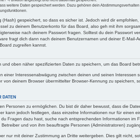
ine?“-Funktion angezeigt und nicht dauerhaft gespeichert.
 dass weitere Daten gespeichert werden. Dazu gehören dein Abstimmungsverhalten
gungsfunktionen.
(Hash) gespeichert, so dass es sicher ist. Jedoch wird dir empfohlen, 
ssel zu deinem Benutzerkonto für das Board, also geh mit ihm sorgsam
htigterweise nach deinem Passwort fragen. Solltest du dein Passwort v
are fragt dich dann nach deinem Benutzernamen und deiner E-Mail-Ad
Board zugreifen kannst.
en und oben näher spezifizierten Daten zu speichern, um das Board bet
en einer Interessenabwägung zwischen deinen und seinen Interessen sow
r von deinem Browser übermittelter Browser-Kennung zu speichern, so
R DATEN
n Personen zu ermöglichen. Du bist dir daher bewusst, dass die Daten d
ber kann jedoch festlegen, dass einzelne Informationen nur für einen ei
n du Fragen dazu hast, suche nach entsprechenden Informationen im Fo
n Betreiber und von ihm beauftragte Personen (Administratoren) zugäng
r nur mit deiner Zustimmung an Dritte weitergeben. Dies gilt nicht, s