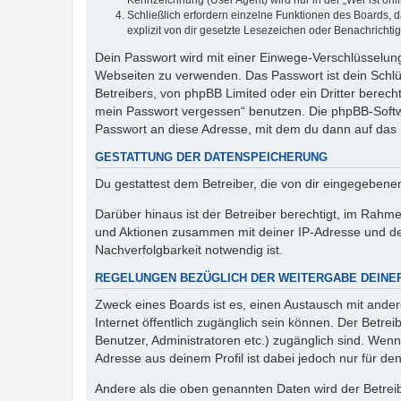
Kennzeichnung (User Agent) wird nur in der „Wer ist onl
Schließlich erfordern einzelne Funktionen des Boards,
explizit von dir gesetzte Lesezeichen oder Benachrichti
Dein Passwort wird mit einer Einwege-Verschlüsselung 
Webseiten zu verwenden. Das Passwort ist dein Schlü
Betreibers, von phpBB Limited oder ein Dritter berec
mein Passwort vergessen“ benutzen. Die phpBB-Softw
Passwort an diese Adresse, mit dem du dann auf das 
GESTATTUNG DER DATENSPEICHERUNG
Du gestattest dem Betreiber, die von dir eingegeben
Darüber hinaus ist der Betreiber berechtigt, im Rahm
und Aktionen zusammen mit deiner IP-Adresse und de
Nachverfolgbarkeit notwendig ist.
REGELUNGEN BEZÜGLICH DER WEITERGABE DEINE
Zweck eines Boards ist es, einen Austausch mit andere
Internet öffentlich zugänglich sein können. Der Betrei
Benutzer, Administratoren etc.) zugänglich sind. Wen
Adresse aus deinem Profil ist dabei jedoch nur für de
Andere als die oben genannten Daten wird der Betreibe