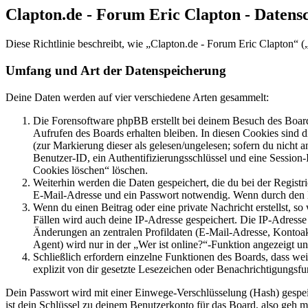
Clapton.de - Forum Eric Clapton - Datens
Diese Richtlinie beschreibt, wie „Clapton.de - Forum Eric Clapton“
Umfang und Art der Datenspeicherung
Deine Daten werden auf vier verschiedene Arten gesammelt:
Die Forensoftware phpBB erstellt bei deinem Besuch des Board
Aufrufen des Boards erhalten bleiben. In diesen Cookies sind d
(zur Markierung dieser als gelesen/ungelesen; sofern du nicht 
Benutzer-ID, ein Authentifizierungsschlüssel und eine Session-
Cookies löschen“ löschen.
Weiterhin werden die Daten gespeichert, die du bei der Registr
E-Mail-Adresse und ein Passwort notwendig. Wenn durch den Bet
Wenn du einen Beitrag oder eine private Nachricht erstellst, so
Fällen wird auch deine IP-Adresse gespeichert. Die IP-Adress
Änderungen an zentralen Profildaten (E-Mail-Adresse, Kontoa
Agent) wird nur in der „Wer ist online?“-Funktion angezeigt un
Schließlich erfordern einzelne Funktionen des Boards, dass w
explizit von dir gesetzte Lesezeichen oder Benachrichtigungsfu
Dein Passwort wird mit einer Einwege-Verschlüsselung (Hash) gespeich
ist dein Schlüssel zu deinem Benutzerkonto für das Board, also geh m