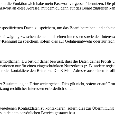
nst du die Funktion „Ich habe mein Passwort vergessen“ benutzen. Di
asswort an diese Adresse, mit dem du dann auf das Board zugreifen kan
r spezifizierten Daten zu speichern, um das Board betreiben und anbiet
ssenabwägung zwischen deinen und seinen Interessen sowie den Interes
-Kennung zu speichern, sofern dies zur Gefahrenabwehr oder zur recht
möglichen. Du bist dir daher bewusst, dass die Daten deines Profils und
mationen nur für einen eingeschränkten Nutzerkreis (z. B. andere regist
oder kontaktiere den Betreiber. Die E-Mail-Adresse aus deinem Profil 
r Zustimmung an Dritte weitergeben. Dies gilt nicht, sofern er auf Gr
zung rechtlicher Interessen erforderlich sind.
ngegebenen Kontaktdaten zu kontaktieren, sofern dies zur Übermittlung z
s in deinem persönlichen Bereich gestattet hast.