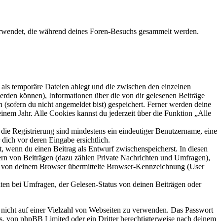
 verwendet, die während deines Foren-Besuchs gesammelt werden.
als temporäre Dateien ablegt und die zwischen den einzelnen
 werden können), Informationen über die von dir gelesenen Beiträge
 (sofern du nicht angemeldet bist) gespeichert. Ferner werden deine
inem Jahr. Alle Cookies kannst du jederzeit über die Funktion „Alle
 die Registrierung sind mindestens ein eindeutiger Benutzername, eine
dich vor deren Eingabe ersichtlich.
lt, wenn du einen Beitrag als Entwurf zwischenspeicherst. In diesen
ern von Beiträgen (dazu zählen Private Nachrichten und Umfragen),
ie von deinem Browser übermittelte Browser-Kennzeichnung (User
ten bei Umfragen, der Gelesen-Status von deinen Beiträgen oder
t nicht auf einer Vielzahl von Webseiten zu verwenden. Das Passwort
rs, von phpBB Limited oder ein Dritter berechtigterweise nach deinem