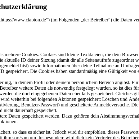
chutzerklärung
 („https://www.clapton.de“) (im Folgenden „der Betreiber“) die Daten
s mehrere Cookies. Cookies sind kleine Textdateien, die dein Browser 
ie aktuelle ID deiner Sitzung (damit dir alle Seitenaufrufe zugeordnet
angemeldet bist) sowie Informationen über deine Teilnahme an Umfragen
ID gespeichert. Die Cookies haben standardmäßig eine Gültigkeit von e
ierung, in deinem Profil oder deinem persönlichem Bereich angibst. Für
reiber weitere Daten als notwendig festgelegt wurden, so ist dies für 
 werden die dort eingegebenen Daten ebenfalls gespeichert. Gleiches gi
e wird weiterhin bei folgenden Aktionen gespeichert: Löschen und Änd
ktivierung, Benutzer-Passwort) und gescheiterte Anmeldeversuche. D
d nicht dauerhaft gespeichert.
eitere Daten gespeichert werden. Dazu gehören dein Abstimmungsverhal
nktionen.
ert, so dass es sicher ist. Jedoch wird dir empfohlen, dieses Passwor
it ihm sorgsam um. Insbesondere wird dich kein Vertreter des Betreibe