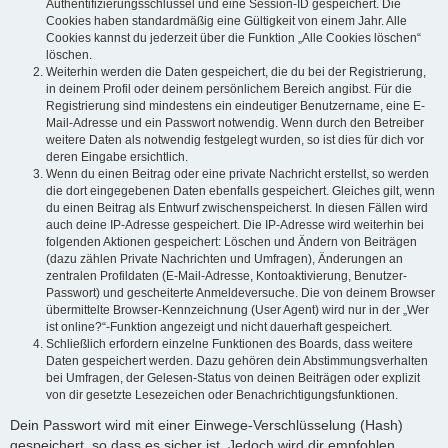
Authentifizierungsschlüssel und eine Session-ID gespeichert. Die
Cookies haben standardmäßig eine Gültigkeit von einem Jahr. Alle
Cookies kannst du jederzeit über die Funktion „Alle Cookies löschen“
löschen.
Weiterhin werden die Daten gespeichert, die du bei der Registrierung,
in deinem Profil oder deinem persönlichem Bereich angibst. Für die
Registrierung sind mindestens ein eindeutiger Benutzername, eine E-
Mail-Adresse und ein Passwort notwendig. Wenn durch den Betreiber
weitere Daten als notwendig festgelegt wurden, so ist dies für dich vor
deren Eingabe ersichtlich.
Wenn du einen Beitrag oder eine private Nachricht erstellst, so werden
die dort eingegebenen Daten ebenfalls gespeichert. Gleiches gilt, wenn
du einen Beitrag als Entwurf zwischenspeicherst. In diesen Fällen wird
auch deine IP-Adresse gespeichert. Die IP-Adresse wird weiterhin bei
folgenden Aktionen gespeichert: Löschen und Ändern von Beiträgen
(dazu zählen Private Nachrichten und Umfragen), Änderungen an
zentralen Profildaten (E-Mail-Adresse, Kontoaktivierung, Benutzer-
Passwort) und gescheiterte Anmeldeversuche. Die von deinem Browser
übermittelte Browser-Kennzeichnung (User Agent) wird nur in der „Wer
ist online?“-Funktion angezeigt und nicht dauerhaft gespeichert.
Schließlich erfordern einzelne Funktionen des Boards, dass weitere
Daten gespeichert werden. Dazu gehören dein Abstimmungsverhalten
bei Umfragen, der Gelesen-Status von deinen Beiträgen oder explizit
von dir gesetzte Lesezeichen oder Benachrichtigungsfunktionen.
Dein Passwort wird mit einer Einwege-Verschlüsselung (Hash)
gespeichert, so dass es sicher ist. Jedoch wird dir empfohlen,