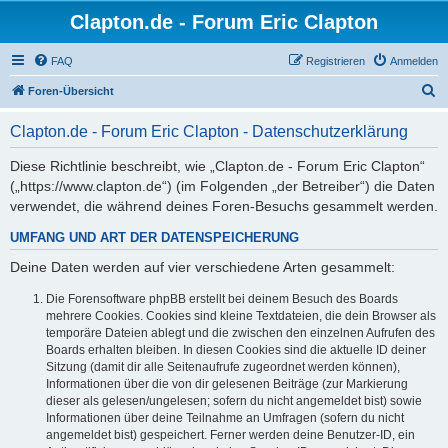
Clapton.de - Forum Eric Clapton
FAQ
Registrieren
Anmelden
S
Foren-Übersicht
u
Clapton.de - Forum Eric Clapton - Datenschutzerklärung
c
h
Diese Richtlinie beschreibt, wie „Clapton.de - Forum Eric Clapton“
(„https://www.clapton.de“) (im Folgenden „der Betreiber“) die Daten
e
verwendet, die während deines Foren-Besuchs gesammelt werden.
UMFANG UND ART DER DATENSPEICHERUNG
Deine Daten werden auf vier verschiedene Arten gesammelt:
Die Forensoftware phpBB erstellt bei deinem Besuch des Boards
mehrere Cookies. Cookies sind kleine Textdateien, die dein Browser als
temporäre Dateien ablegt und die zwischen den einzelnen Aufrufen des
Boards erhalten bleiben. In diesen Cookies sind die aktuelle ID deiner
Sitzung (damit dir alle Seitenaufrufe zugeordnet werden können),
Informationen über die von dir gelesenen Beiträge (zur Markierung
dieser als gelesen/ungelesen; sofern du nicht angemeldet bist) sowie
Informationen über deine Teilnahme an Umfragen (sofern du nicht
angemeldet bist) gespeichert. Ferner werden deine Benutzer-ID, ein