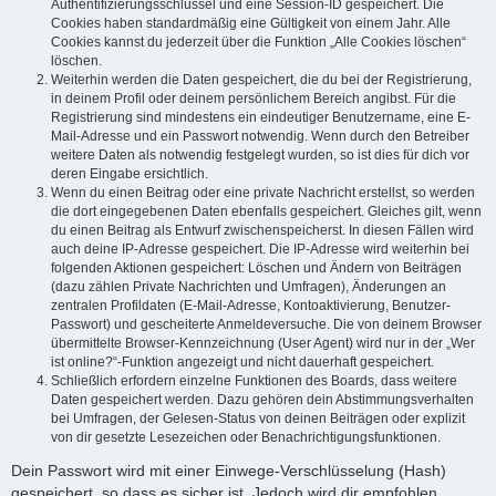
Authentifizierungsschlüssel und eine Session-ID gespeichert. Die
Cookies haben standardmäßig eine Gültigkeit von einem Jahr. Alle
Cookies kannst du jederzeit über die Funktion „Alle Cookies löschen“
löschen.
Weiterhin werden die Daten gespeichert, die du bei der Registrierung,
in deinem Profil oder deinem persönlichem Bereich angibst. Für die
Registrierung sind mindestens ein eindeutiger Benutzername, eine E-
Mail-Adresse und ein Passwort notwendig. Wenn durch den Betreiber
weitere Daten als notwendig festgelegt wurden, so ist dies für dich vor
deren Eingabe ersichtlich.
Wenn du einen Beitrag oder eine private Nachricht erstellst, so werden
die dort eingegebenen Daten ebenfalls gespeichert. Gleiches gilt, wenn
du einen Beitrag als Entwurf zwischenspeicherst. In diesen Fällen wird
auch deine IP-Adresse gespeichert. Die IP-Adresse wird weiterhin bei
folgenden Aktionen gespeichert: Löschen und Ändern von Beiträgen
(dazu zählen Private Nachrichten und Umfragen), Änderungen an
zentralen Profildaten (E-Mail-Adresse, Kontoaktivierung, Benutzer-
Passwort) und gescheiterte Anmeldeversuche. Die von deinem Browser
übermittelte Browser-Kennzeichnung (User Agent) wird nur in der „Wer
ist online?“-Funktion angezeigt und nicht dauerhaft gespeichert.
Schließlich erfordern einzelne Funktionen des Boards, dass weitere
Daten gespeichert werden. Dazu gehören dein Abstimmungsverhalten
bei Umfragen, der Gelesen-Status von deinen Beiträgen oder explizit
von dir gesetzte Lesezeichen oder Benachrichtigungsfunktionen.
Dein Passwort wird mit einer Einwege-Verschlüsselung (Hash)
gespeichert, so dass es sicher ist. Jedoch wird dir empfohlen,