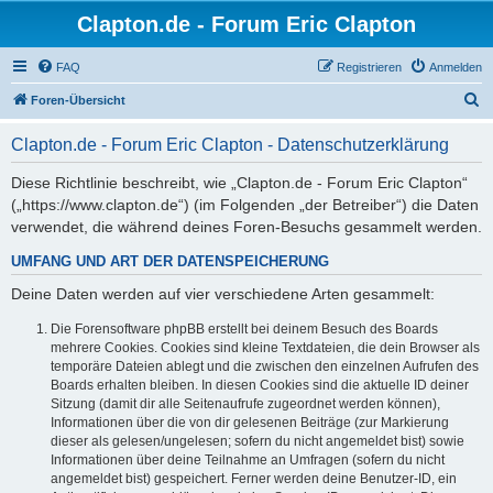
Clapton.de - Forum Eric Clapton
FAQ
Registrieren
Anmelden
S
Foren-Übersicht
u
Clapton.de - Forum Eric Clapton - Datenschutzerklärung
c
h
Diese Richtlinie beschreibt, wie „Clapton.de - Forum Eric Clapton“
(„https://www.clapton.de“) (im Folgenden „der Betreiber“) die Daten
e
verwendet, die während deines Foren-Besuchs gesammelt werden.
UMFANG UND ART DER DATENSPEICHERUNG
Deine Daten werden auf vier verschiedene Arten gesammelt:
Die Forensoftware phpBB erstellt bei deinem Besuch des Boards
mehrere Cookies. Cookies sind kleine Textdateien, die dein Browser als
temporäre Dateien ablegt und die zwischen den einzelnen Aufrufen des
Boards erhalten bleiben. In diesen Cookies sind die aktuelle ID deiner
Sitzung (damit dir alle Seitenaufrufe zugeordnet werden können),
Informationen über die von dir gelesenen Beiträge (zur Markierung
dieser als gelesen/ungelesen; sofern du nicht angemeldet bist) sowie
Informationen über deine Teilnahme an Umfragen (sofern du nicht
angemeldet bist) gespeichert. Ferner werden deine Benutzer-ID, ein