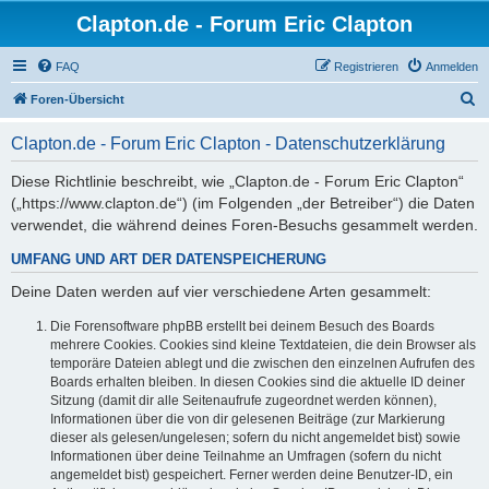
Clapton.de - Forum Eric Clapton
FAQ
Registrieren
Anmelden
S
Foren-Übersicht
u
Clapton.de - Forum Eric Clapton - Datenschutzerklärung
c
h
Diese Richtlinie beschreibt, wie „Clapton.de - Forum Eric Clapton“
(„https://www.clapton.de“) (im Folgenden „der Betreiber“) die Daten
e
verwendet, die während deines Foren-Besuchs gesammelt werden.
UMFANG UND ART DER DATENSPEICHERUNG
Deine Daten werden auf vier verschiedene Arten gesammelt:
Die Forensoftware phpBB erstellt bei deinem Besuch des Boards
mehrere Cookies. Cookies sind kleine Textdateien, die dein Browser als
temporäre Dateien ablegt und die zwischen den einzelnen Aufrufen des
Boards erhalten bleiben. In diesen Cookies sind die aktuelle ID deiner
Sitzung (damit dir alle Seitenaufrufe zugeordnet werden können),
Informationen über die von dir gelesenen Beiträge (zur Markierung
dieser als gelesen/ungelesen; sofern du nicht angemeldet bist) sowie
Informationen über deine Teilnahme an Umfragen (sofern du nicht
angemeldet bist) gespeichert. Ferner werden deine Benutzer-ID, ein