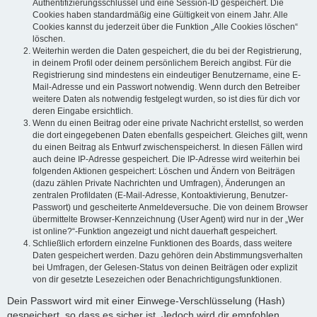
Authentifizierungsschlüssel und eine Session-ID gespeichert. Die
Cookies haben standardmäßig eine Gültigkeit von einem Jahr. Alle
Cookies kannst du jederzeit über die Funktion „Alle Cookies löschen“
löschen.
Weiterhin werden die Daten gespeichert, die du bei der Registrierung,
in deinem Profil oder deinem persönlichem Bereich angibst. Für die
Registrierung sind mindestens ein eindeutiger Benutzername, eine E-
Mail-Adresse und ein Passwort notwendig. Wenn durch den Betreiber
weitere Daten als notwendig festgelegt wurden, so ist dies für dich vor
deren Eingabe ersichtlich.
Wenn du einen Beitrag oder eine private Nachricht erstellst, so werden
die dort eingegebenen Daten ebenfalls gespeichert. Gleiches gilt, wenn
du einen Beitrag als Entwurf zwischenspeicherst. In diesen Fällen wird
auch deine IP-Adresse gespeichert. Die IP-Adresse wird weiterhin bei
folgenden Aktionen gespeichert: Löschen und Ändern von Beiträgen
(dazu zählen Private Nachrichten und Umfragen), Änderungen an
zentralen Profildaten (E-Mail-Adresse, Kontoaktivierung, Benutzer-
Passwort) und gescheiterte Anmeldeversuche. Die von deinem Browser
übermittelte Browser-Kennzeichnung (User Agent) wird nur in der „Wer
ist online?“-Funktion angezeigt und nicht dauerhaft gespeichert.
Schließlich erfordern einzelne Funktionen des Boards, dass weitere
Daten gespeichert werden. Dazu gehören dein Abstimmungsverhalten
bei Umfragen, der Gelesen-Status von deinen Beiträgen oder explizit
von dir gesetzte Lesezeichen oder Benachrichtigungsfunktionen.
Dein Passwort wird mit einer Einwege-Verschlüsselung (Hash)
gespeichert, so dass es sicher ist. Jedoch wird dir empfohlen,