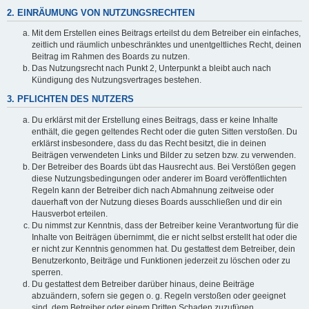
2. EINRÄUMUNG VON NUTZUNGSRECHTEN
Mit dem Erstellen eines Beitrags erteilst du dem Betreiber ein einfaches,
zeitlich und räumlich unbeschränktes und unentgeltliches Recht, deinen
Beitrag im Rahmen des Boards zu nutzen.
Das Nutzungsrecht nach Punkt 2, Unterpunkt a bleibt auch nach
Kündigung des Nutzungsvertrages bestehen.
3. PFLICHTEN DES NUTZERS
Du erklärst mit der Erstellung eines Beitrags, dass er keine Inhalte
enthält, die gegen geltendes Recht oder die guten Sitten verstoßen. Du
erklärst insbesondere, dass du das Recht besitzt, die in deinen
Beiträgen verwendeten Links und Bilder zu setzen bzw. zu verwenden.
Der Betreiber des Boards übt das Hausrecht aus. Bei Verstößen gegen
diese Nutzungsbedingungen oder anderer im Board veröffentlichten
Regeln kann der Betreiber dich nach Abmahnung zeitweise oder
dauerhaft von der Nutzung dieses Boards ausschließen und dir ein
Hausverbot erteilen.
Du nimmst zur Kenntnis, dass der Betreiber keine Verantwortung für die
Inhalte von Beiträgen übernimmt, die er nicht selbst erstellt hat oder die
er nicht zur Kenntnis genommen hat. Du gestattest dem Betreiber, dein
Benutzerkonto, Beiträge und Funktionen jederzeit zu löschen oder zu
sperren.
Du gestattest dem Betreiber darüber hinaus, deine Beiträge
abzuändern, sofern sie gegen o. g. Regeln verstoßen oder geeignet
sind, dem Betreiber oder einem Dritten Schaden zuzufügen.