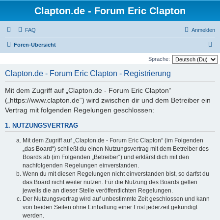
Clapton.de - Forum Eric Clapton
FAQ
Anmelden
S
Foren-Übersicht
u
Sprache:
c
Clapton.de - Forum Eric Clapton - Registrierung
h
Mit dem Zugriff auf „Clapton.de - Forum Eric Clapton“
e
(„https://www.clapton.de“) wird zwischen dir und dem Betreiber ein
Vertrag mit folgenden Regelungen geschlossen:
1. NUTZUNGSVERTRAG
Mit dem Zugriff auf „Clapton.de - Forum Eric Clapton“ (im Folgenden
„das Board“) schließt du einen Nutzungsvertrag mit dem Betreiber des
Boards ab (im Folgenden „Betreiber“) und erklärst dich mit den
nachfolgenden Regelungen einverstanden.
Wenn du mit diesen Regelungen nicht einverstanden bist, so darfst du
das Board nicht weiter nutzen. Für die Nutzung des Boards gelten
jeweils die an dieser Stelle veröffentlichten Regelungen.
Der Nutzungsvertrag wird auf unbestimmte Zeit geschlossen und kann
von beiden Seiten ohne Einhaltung einer Frist jederzeit gekündigt
werden.