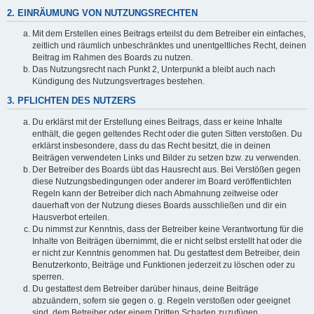
2. EINRÄUMUNG VON NUTZUNGSRECHTEN
Mit dem Erstellen eines Beitrags erteilst du dem Betreiber ein einfaches,
zeitlich und räumlich unbeschränktes und unentgeltliches Recht, deinen
Beitrag im Rahmen des Boards zu nutzen.
Das Nutzungsrecht nach Punkt 2, Unterpunkt a bleibt auch nach
Kündigung des Nutzungsvertrages bestehen.
3. PFLICHTEN DES NUTZERS
Du erklärst mit der Erstellung eines Beitrags, dass er keine Inhalte
enthält, die gegen geltendes Recht oder die guten Sitten verstoßen. Du
erklärst insbesondere, dass du das Recht besitzt, die in deinen
Beiträgen verwendeten Links und Bilder zu setzen bzw. zu verwenden.
Der Betreiber des Boards übt das Hausrecht aus. Bei Verstößen gegen
diese Nutzungsbedingungen oder anderer im Board veröffentlichten
Regeln kann der Betreiber dich nach Abmahnung zeitweise oder
dauerhaft von der Nutzung dieses Boards ausschließen und dir ein
Hausverbot erteilen.
Du nimmst zur Kenntnis, dass der Betreiber keine Verantwortung für die
Inhalte von Beiträgen übernimmt, die er nicht selbst erstellt hat oder die
er nicht zur Kenntnis genommen hat. Du gestattest dem Betreiber, dein
Benutzerkonto, Beiträge und Funktionen jederzeit zu löschen oder zu
sperren.
Du gestattest dem Betreiber darüber hinaus, deine Beiträge
abzuändern, sofern sie gegen o. g. Regeln verstoßen oder geeignet
sind, dem Betreiber oder einem Dritten Schaden zuzufügen.