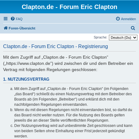
Clapton.de - Forum Eric Clapton
FAQ
Anmelden
S
Foren-Übersicht
u
Sprache:
c
Clapton.de - Forum Eric Clapton - Registrierung
h
Mit dem Zugriff auf „Clapton.de - Forum Eric Clapton“
e
(„https://www.clapton.de“) wird zwischen dir und dem Betreiber ein
Vertrag mit folgenden Regelungen geschlossen:
1. NUTZUNGSVERTRAG
Mit dem Zugriff auf „Clapton.de - Forum Eric Clapton“ (im Folgenden
„das Board“) schließt du einen Nutzungsvertrag mit dem Betreiber des
Boards ab (im Folgenden „Betreiber“) und erklärst dich mit den
nachfolgenden Regelungen einverstanden.
Wenn du mit diesen Regelungen nicht einverstanden bist, so darfst du
das Board nicht weiter nutzen. Für die Nutzung des Boards gelten
jeweils die an dieser Stelle veröffentlichten Regelungen.
Der Nutzungsvertrag wird auf unbestimmte Zeit geschlossen und kann
von beiden Seiten ohne Einhaltung einer Frist jederzeit gekündigt
werden.