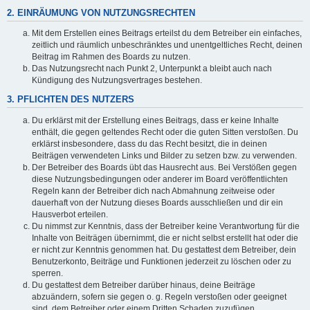
2. EINRÄUMUNG VON NUTZUNGSRECHTEN
Mit dem Erstellen eines Beitrags erteilst du dem Betreiber ein einfaches,
zeitlich und räumlich unbeschränktes und unentgeltliches Recht, deinen
Beitrag im Rahmen des Boards zu nutzen.
Das Nutzungsrecht nach Punkt 2, Unterpunkt a bleibt auch nach
Kündigung des Nutzungsvertrages bestehen.
3. PFLICHTEN DES NUTZERS
Du erklärst mit der Erstellung eines Beitrags, dass er keine Inhalte
enthält, die gegen geltendes Recht oder die guten Sitten verstoßen. Du
erklärst insbesondere, dass du das Recht besitzt, die in deinen
Beiträgen verwendeten Links und Bilder zu setzen bzw. zu verwenden.
Der Betreiber des Boards übt das Hausrecht aus. Bei Verstößen gegen
diese Nutzungsbedingungen oder anderer im Board veröffentlichten
Regeln kann der Betreiber dich nach Abmahnung zeitweise oder
dauerhaft von der Nutzung dieses Boards ausschließen und dir ein
Hausverbot erteilen.
Du nimmst zur Kenntnis, dass der Betreiber keine Verantwortung für die
Inhalte von Beiträgen übernimmt, die er nicht selbst erstellt hat oder die
er nicht zur Kenntnis genommen hat. Du gestattest dem Betreiber, dein
Benutzerkonto, Beiträge und Funktionen jederzeit zu löschen oder zu
sperren.
Du gestattest dem Betreiber darüber hinaus, deine Beiträge
abzuändern, sofern sie gegen o. g. Regeln verstoßen oder geeignet
sind, dem Betreiber oder einem Dritten Schaden zuzufügen.