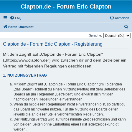
Clapton.de - Forum Eric Clapton
FAQ
Anmelden
S
Foren-Übersicht
u
Sprache:
c
Clapton.de - Forum Eric Clapton - Registrierung
h
Mit dem Zugriff auf „Clapton.de - Forum Eric Clapton“
e
(„https://www.clapton.de“) wird zwischen dir und dem Betreiber ein
Vertrag mit folgenden Regelungen geschlossen:
1. NUTZUNGSVERTRAG
Mit dem Zugriff auf „Clapton.de - Forum Eric Clapton“ (im Folgenden
„das Board“) schließt du einen Nutzungsvertrag mit dem Betreiber des
Boards ab (im Folgenden „Betreiber“) und erklärst dich mit den
nachfolgenden Regelungen einverstanden.
Wenn du mit diesen Regelungen nicht einverstanden bist, so darfst du
das Board nicht weiter nutzen. Für die Nutzung des Boards gelten
jeweils die an dieser Stelle veröffentlichten Regelungen.
Der Nutzungsvertrag wird auf unbestimmte Zeit geschlossen und kann
von beiden Seiten ohne Einhaltung einer Frist jederzeit gekündigt
werden.