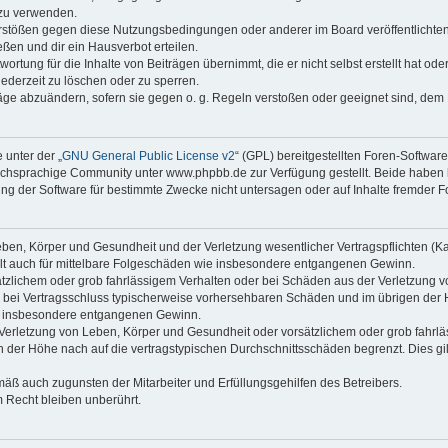
 zu verwenden.
erstößen gegen diese Nutzungsbedingungen oder anderer im Board veröffentlichte
ßen und dir ein Hausverbot erteilen.
ortung für die Inhalte von Beiträgen übernimmt, die er nicht selbst erstellt hat od
jederzeit zu löschen oder zu sperren.
räge abzuändern, sofern sie gegen o. g. Regeln verstoßen oder geeignet sind, dem
 unter der „
GNU General Public License v2
“ (GPL) bereitgestellten Foren-Softwa
chsprachige Community unter www.phpbb.de zur Verfügung gestellt. Beide haben ke
g der Software für bestimmte Zwecke nicht untersagen oder auf Inhalte fremder F
ben, Körper und Gesundheit und der Verletzung wesentlicher Vertragspflichten (Kard
gilt auch für mittelbare Folgeschäden wie insbesondere entgangenen Gewinn.
ätzlichem oder grob fahrlässigem Verhalten oder bei Schäden aus der Verletzung 
 die bei Vertragsschluss typischerweise vorhersehbaren Schäden und im übrigen de
wie insbesondere entgangenen Gewinn.
erletzung von Leben, Körper und Gesundheit oder vorsätzlichem oder grob fahrläs
der Höhe nach auf die vertragstypischen Durchschnittsschäden begrenzt. Dies gi
mäß auch zugunsten der Mitarbeiter und Erfüllungsgehilfen des Betreibers.
 Recht bleiben unberührt.