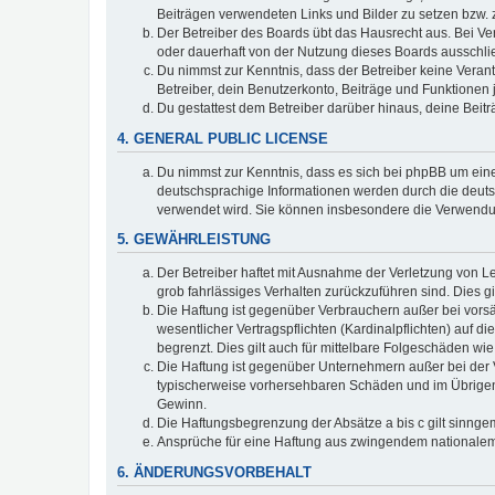
Beiträgen verwendeten Links und Bilder zu setzen bzw.
Der Betreiber des Boards übt das Hausrecht aus. Bei V
oder dauerhaft von der Nutzung dieses Boards ausschlie
Du nimmst zur Kenntnis, dass der Betreiber keine Verantw
Betreiber, dein Benutzerkonto, Beiträge und Funktionen 
Du gestattest dem Betreiber darüber hinaus, deine Beit
4. GENERAL PUBLIC LICENSE
Du nimmst zur Kenntnis, dass es sich bei phpBB um eine
deutschsprachige Informationen werden durch die deuts
verwendet wird. Sie können insbesondere die Verwendun
5. GEWÄHRLEISTUNG
Der Betreiber haftet mit Ausnahme der Verletzung von Le
grob fahrlässiges Verhalten zurückzuführen sind. Dies 
Die Haftung ist gegenüber Verbrauchern außer bei vors
wesentlicher Vertragspflichten (Kardinalpflichten) auf
begrenzt. Dies gilt auch für mittelbare Folgeschäden 
Die Haftung ist gegenüber Unternehmern außer bei der V
typischerweise vorhersehbaren Schäden und im Übrigen 
Gewinn.
Die Haftungsbegrenzung der Absätze a bis c gilt sinnge
Ansprüche für eine Haftung aus zwingendem nationalem
6. ÄNDERUNGSVORBEHALT