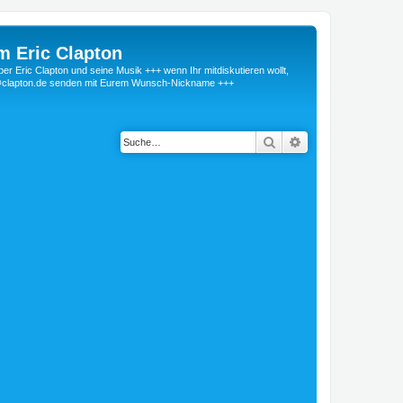
m Eric Clapton
 Eric Clapton und seine Musik +++ wenn Ihr mitdiskutieren wollt,
r@clapton.de senden mit Eurem Wunsch-Nickname +++
Suche
Erweiterte Suche