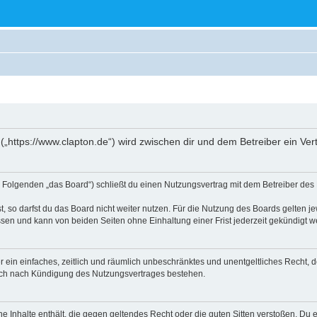
 („https://www.clapton.de“) wird zwischen dir und dem Betreiber ein V
im Folgenden „das Board“) schließt du einen Nutzungsvertrag mit dem Betreiber des 
 so darfst du das Board nicht weiter nutzen. Für die Nutzung des Boards gelten jew
sen und kann von beiden Seiten ohne Einhaltung einer Frist jederzeit gekündigt w
ber ein einfaches, zeitlich und räumlich unbeschränktes und unentgeltliches Recht
auch nach Kündigung des Nutzungsvertrages bestehen.
ine Inhalte enthält, die gegen geltendes Recht oder die guten Sitten verstoßen. Du 