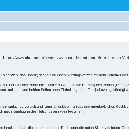
 („https://www.clapton.de“) wird zwischen dir und dem Betreiber ein V
im Folgenden „das Board“) schließt du einen Nutzungsvertrag mit dem Betreiber des 
 so darfst du das Board nicht weiter nutzen. Für die Nutzung des Boards gelten jew
sen und kann von beiden Seiten ohne Einhaltung einer Frist jederzeit gekündigt w
ber ein einfaches, zeitlich und räumlich unbeschränktes und unentgeltliches Recht
auch nach Kündigung des Nutzungsvertrages bestehen.
ine Inhalte enthält, die gegen geltendes Recht oder die guten Sitten verstoßen. Du 