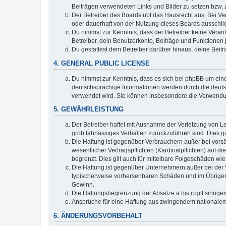
Beiträgen verwendeten Links und Bilder zu setzen bzw.
Der Betreiber des Boards übt das Hausrecht aus. Bei V
oder dauerhaft von der Nutzung dieses Boards ausschlie
Du nimmst zur Kenntnis, dass der Betreiber keine Verantw
Betreiber, dein Benutzerkonto, Beiträge und Funktionen 
Du gestattest dem Betreiber darüber hinaus, deine Beit
4. GENERAL PUBLIC LICENSE
Du nimmst zur Kenntnis, dass es sich bei phpBB um eine
deutschsprachige Informationen werden durch die deuts
verwendet wird. Sie können insbesondere die Verwendun
5. GEWÄHRLEISTUNG
Der Betreiber haftet mit Ausnahme der Verletzung von Le
grob fahrlässiges Verhalten zurückzuführen sind. Dies 
Die Haftung ist gegenüber Verbrauchern außer bei vors
wesentlicher Vertragspflichten (Kardinalpflichten) auf
begrenzt. Dies gilt auch für mittelbare Folgeschäden 
Die Haftung ist gegenüber Unternehmern außer bei der V
typischerweise vorhersehbaren Schäden und im Übrigen 
Gewinn.
Die Haftungsbegrenzung der Absätze a bis c gilt sinnge
Ansprüche für eine Haftung aus zwingendem nationalem
6. ÄNDERUNGSVORBEHALT