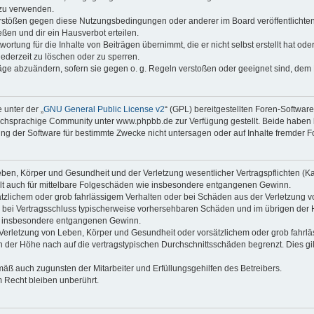
 zu verwenden.
erstößen gegen diese Nutzungsbedingungen oder anderer im Board veröffentlichte
ßen und dir ein Hausverbot erteilen.
ortung für die Inhalte von Beiträgen übernimmt, die er nicht selbst erstellt hat od
jederzeit zu löschen oder zu sperren.
räge abzuändern, sofern sie gegen o. g. Regeln verstoßen oder geeignet sind, dem
 unter der „
GNU General Public License v2
“ (GPL) bereitgestellten Foren-Softwa
chsprachige Community unter www.phpbb.de zur Verfügung gestellt. Beide haben ke
g der Software für bestimmte Zwecke nicht untersagen oder auf Inhalte fremder F
ben, Körper und Gesundheit und der Verletzung wesentlicher Vertragspflichten (Kard
gilt auch für mittelbare Folgeschäden wie insbesondere entgangenen Gewinn.
ätzlichem oder grob fahrlässigem Verhalten oder bei Schäden aus der Verletzung 
 die bei Vertragsschluss typischerweise vorhersehbaren Schäden und im übrigen de
wie insbesondere entgangenen Gewinn.
erletzung von Leben, Körper und Gesundheit oder vorsätzlichem oder grob fahrläs
der Höhe nach auf die vertragstypischen Durchschnittsschäden begrenzt. Dies gi
mäß auch zugunsten der Mitarbeiter und Erfüllungsgehilfen des Betreibers.
 Recht bleiben unberührt.