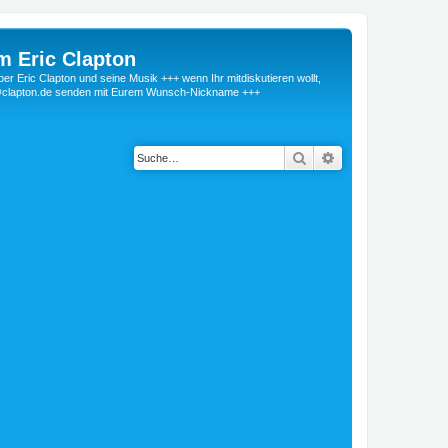
m Eric Clapton
 Eric Clapton und seine Musik +++ wenn Ihr mitdiskutieren wollt,
r@clapton.de senden mit Eurem Wunsch-Nickname +++
Suche
Erweiterte Suche