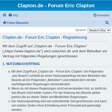
Clapton.de - Forum Eric Clapton
FAQ
Anmelden
S
Foren-Übersicht
u
Sprache:
c
Clapton.de - Forum Eric Clapton - Registrierung
h
Mit dem Zugriff auf „Clapton.de - Forum Eric Clapton“
e
(„https://www.clapton.de“) wird zwischen dir und dem Betreiber ein
Vertrag mit folgenden Regelungen geschlossen:
1. NUTZUNGSVERTRAG
Mit dem Zugriff auf „Clapton.de - Forum Eric Clapton“ (im Folgenden
„das Board“) schließt du einen Nutzungsvertrag mit dem Betreiber des
Boards ab (im Folgenden „Betreiber“) und erklärst dich mit den
nachfolgenden Regelungen einverstanden.
Wenn du mit diesen Regelungen nicht einverstanden bist, so darfst du
das Board nicht weiter nutzen. Für die Nutzung des Boards gelten
jeweils die an dieser Stelle veröffentlichten Regelungen.
Der Nutzungsvertrag wird auf unbestimmte Zeit geschlossen und kann
von beiden Seiten ohne Einhaltung einer Frist jederzeit gekündigt
werden.