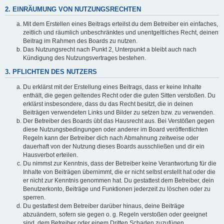
2. EINRÄUMUNG VON NUTZUNGSRECHTEN
Mit dem Erstellen eines Beitrags erteilst du dem Betreiber ein einfaches,
zeitlich und räumlich unbeschränktes und unentgeltliches Recht, deinen
Beitrag im Rahmen des Boards zu nutzen.
Das Nutzungsrecht nach Punkt 2, Unterpunkt a bleibt auch nach
Kündigung des Nutzungsvertrages bestehen.
3. PFLICHTEN DES NUTZERS
Du erklärst mit der Erstellung eines Beitrags, dass er keine Inhalte
enthält, die gegen geltendes Recht oder die guten Sitten verstoßen. Du
erklärst insbesondere, dass du das Recht besitzt, die in deinen
Beiträgen verwendeten Links und Bilder zu setzen bzw. zu verwenden.
Der Betreiber des Boards übt das Hausrecht aus. Bei Verstößen gegen
diese Nutzungsbedingungen oder anderer im Board veröffentlichten
Regeln kann der Betreiber dich nach Abmahnung zeitweise oder
dauerhaft von der Nutzung dieses Boards ausschließen und dir ein
Hausverbot erteilen.
Du nimmst zur Kenntnis, dass der Betreiber keine Verantwortung für die
Inhalte von Beiträgen übernimmt, die er nicht selbst erstellt hat oder die
er nicht zur Kenntnis genommen hat. Du gestattest dem Betreiber, dein
Benutzerkonto, Beiträge und Funktionen jederzeit zu löschen oder zu
sperren.
Du gestattest dem Betreiber darüber hinaus, deine Beiträge
abzuändern, sofern sie gegen o. g. Regeln verstoßen oder geeignet
sind, dem Betreiber oder einem Dritten Schaden zuzufügen.