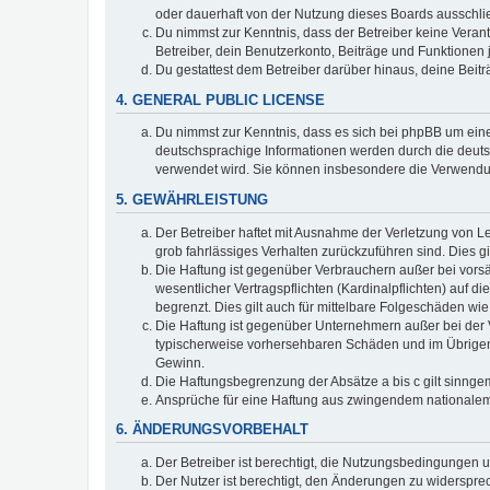
oder dauerhaft von der Nutzung dieses Boards ausschlie
Du nimmst zur Kenntnis, dass der Betreiber keine Verantw
Betreiber, dein Benutzerkonto, Beiträge und Funktionen 
Du gestattest dem Betreiber darüber hinaus, deine Beit
4. GENERAL PUBLIC LICENSE
Du nimmst zur Kenntnis, dass es sich bei phpBB um eine
deutschsprachige Informationen werden durch die deuts
verwendet wird. Sie können insbesondere die Verwendun
5. GEWÄHRLEISTUNG
Der Betreiber haftet mit Ausnahme der Verletzung von Le
grob fahrlässiges Verhalten zurückzuführen sind. Dies 
Die Haftung ist gegenüber Verbrauchern außer bei vors
wesentlicher Vertragspflichten (Kardinalpflichten) auf
begrenzt. Dies gilt auch für mittelbare Folgeschäden 
Die Haftung ist gegenüber Unternehmern außer bei der V
typischerweise vorhersehbaren Schäden und im Übrigen 
Gewinn.
Die Haftungsbegrenzung der Absätze a bis c gilt sinnge
Ansprüche für eine Haftung aus zwingendem nationalem
6. ÄNDERUNGSVORBEHALT
Der Betreiber ist berechtigt, die Nutzungsbedingungen 
Der Nutzer ist berechtigt, den Änderungen zu widerspre