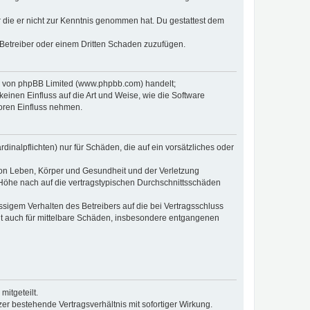
er die er nicht zur Kenntnis genommen hat. Du gestattest dem
 Betreiber oder einem Dritten Schaden zuzufügen.
re von phpBB Limited (www.phpbb.com) handelt;
inen Einfluss auf die Art und Weise, wie die Software
oren Einfluss nehmen.
inalpflichten) nur für Schäden, die auf ein vorsätzliches oder
von Leben, Körper und Gesundheit und der Verletzung
r Höhe nach auf die vertragstypischen Durchschnittsschäden
sigem Verhalten des Betreibers auf die bei Vertragsschluss
lt auch für mittelbare Schäden, insbesondere entgangenen
itgeteilt.
r bestehende Vertragsverhältnis mit sofortiger Wirkung.