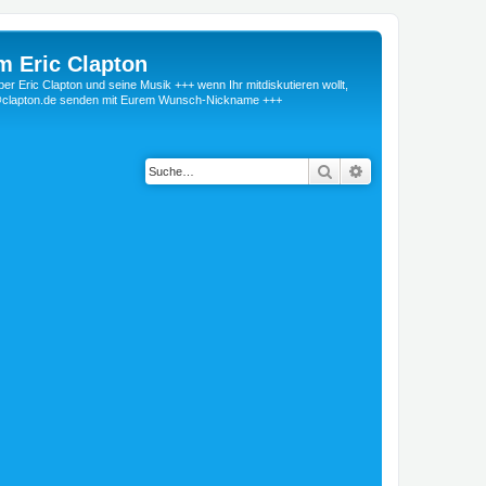
m Eric Clapton
 Eric Clapton und seine Musik +++ wenn Ihr mitdiskutieren wollt,
r@clapton.de senden mit Eurem Wunsch-Nickname +++
Suche
Erweiterte Suche