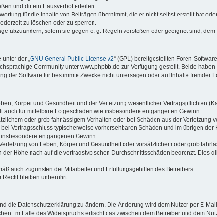
ßen und dir ein Hausverbot erteilen.
ortung für die Inhalte von Beiträgen übernimmt, die er nicht selbst erstellt hat od
jederzeit zu löschen oder zu sperren.
räge abzuändern, sofern sie gegen o. g. Regeln verstoßen oder geeignet sind, dem
 unter der „
GNU General Public License v2
“ (GPL) bereitgestellten Foren-Softwa
chsprachige Community unter www.phpbb.de zur Verfügung gestellt. Beide haben ke
g der Software für bestimmte Zwecke nicht untersagen oder auf Inhalte fremder F
ben, Körper und Gesundheit und der Verletzung wesentlicher Vertragspflichten (Kard
gilt auch für mittelbare Folgeschäden wie insbesondere entgangenen Gewinn.
ätzlichem oder grob fahrlässigem Verhalten oder bei Schäden aus der Verletzung 
 die bei Vertragsschluss typischerweise vorhersehbaren Schäden und im übrigen de
wie insbesondere entgangenen Gewinn.
erletzung von Leben, Körper und Gesundheit oder vorsätzlichem oder grob fahrläs
der Höhe nach auf die vertragstypischen Durchschnittsschäden begrenzt. Dies gi
mäß auch zugunsten der Mitarbeiter und Erfüllungsgehilfen des Betreibers.
 Recht bleiben unberührt.
und die Datenschutzerklärung zu ändern. Die Änderung wird dem Nutzer per E-Mail m
chen. Im Falle des Widerspruchs erlischt das zwischen dem Betreiber und dem Nutze