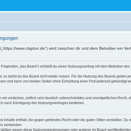
dingungen
 („https://www.clapton.de“) wird zwischen dir und dem Betreiber ein V
im Folgenden „das Board“) schließt du einen Nutzungsvertrag mit dem Betreiber des 
 so darfst du das Board nicht weiter nutzen. Für die Nutzung des Boards gelten jew
sen und kann von beiden Seiten ohne Einhaltung einer Frist jederzeit gekündigt w
ber ein einfaches, zeitlich und räumlich unbeschränktes und unentgeltliches Recht
auch nach Kündigung des Nutzungsvertrages bestehen.
ine Inhalte enthält, die gegen geltendes Recht oder die guten Sitten verstoßen. Du 
 zu verwenden.
erstößen gegen diese Nutzungsbedingungen oder anderer im Board veröffentlichte