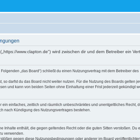
dingungen
 („https://www.clapton.de“) wird zwischen dir und dem Betreiber ein V
im Folgenden „das Board“) schließt du einen Nutzungsvertrag mit dem Betreiber des 
 so darfst du das Board nicht weiter nutzen. Für die Nutzung des Boards gelten jew
sen und kann von beiden Seiten ohne Einhaltung einer Frist jederzeit gekündigt w
ber ein einfaches, zeitlich und räumlich unbeschränktes und unentgeltliches Recht
auch nach Kündigung des Nutzungsvertrages bestehen.
ine Inhalte enthält, die gegen geltendes Recht oder die guten Sitten verstoßen. Du 
 zu verwenden.
erstößen gegen diese Nutzungsbedingungen oder anderer im Board veröffentlichte