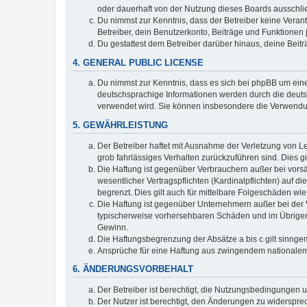
oder dauerhaft von der Nutzung dieses Boards ausschlie
Du nimmst zur Kenntnis, dass der Betreiber keine Verantw
Betreiber, dein Benutzerkonto, Beiträge und Funktionen 
Du gestattest dem Betreiber darüber hinaus, deine Beit
4. GENERAL PUBLIC LICENSE
Du nimmst zur Kenntnis, dass es sich bei phpBB um eine
deutschsprachige Informationen werden durch die deuts
verwendet wird. Sie können insbesondere die Verwendun
5. GEWÄHRLEISTUNG
Der Betreiber haftet mit Ausnahme der Verletzung von Le
grob fahrlässiges Verhalten zurückzuführen sind. Dies 
Die Haftung ist gegenüber Verbrauchern außer bei vors
wesentlicher Vertragspflichten (Kardinalpflichten) auf
begrenzt. Dies gilt auch für mittelbare Folgeschäden 
Die Haftung ist gegenüber Unternehmern außer bei der V
typischerweise vorhersehbaren Schäden und im Übrigen 
Gewinn.
Die Haftungsbegrenzung der Absätze a bis c gilt sinnge
Ansprüche für eine Haftung aus zwingendem nationalem
6. ÄNDERUNGSVORBEHALT
Der Betreiber ist berechtigt, die Nutzungsbedingungen 
Der Nutzer ist berechtigt, den Änderungen zu widerspre