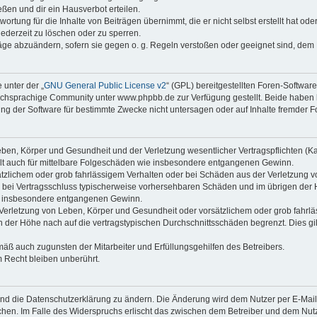
ßen und dir ein Hausverbot erteilen.
ortung für die Inhalte von Beiträgen übernimmt, die er nicht selbst erstellt hat od
jederzeit zu löschen oder zu sperren.
räge abzuändern, sofern sie gegen o. g. Regeln verstoßen oder geeignet sind, dem
 unter der „
GNU General Public License v2
“ (GPL) bereitgestellten Foren-Softwa
chsprachige Community unter www.phpbb.de zur Verfügung gestellt. Beide haben ke
g der Software für bestimmte Zwecke nicht untersagen oder auf Inhalte fremder F
ben, Körper und Gesundheit und der Verletzung wesentlicher Vertragspflichten (Kard
gilt auch für mittelbare Folgeschäden wie insbesondere entgangenen Gewinn.
ätzlichem oder grob fahrlässigem Verhalten oder bei Schäden aus der Verletzung 
 die bei Vertragsschluss typischerweise vorhersehbaren Schäden und im übrigen de
wie insbesondere entgangenen Gewinn.
erletzung von Leben, Körper und Gesundheit oder vorsätzlichem oder grob fahrläs
der Höhe nach auf die vertragstypischen Durchschnittsschäden begrenzt. Dies gi
mäß auch zugunsten der Mitarbeiter und Erfüllungsgehilfen des Betreibers.
 Recht bleiben unberührt.
und die Datenschutzerklärung zu ändern. Die Änderung wird dem Nutzer per E-Mail m
chen. Im Falle des Widerspruchs erlischt das zwischen dem Betreiber und dem Nutze