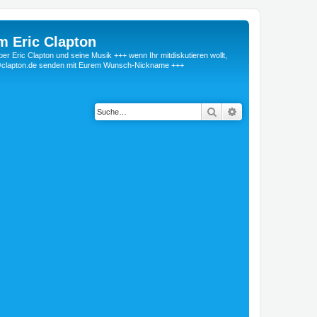
m Eric Clapton
 Eric Clapton und seine Musik +++ wenn Ihr mitdiskutieren wollt,
r@clapton.de senden mit Eurem Wunsch-Nickname +++
Suche
Erweiterte Suche