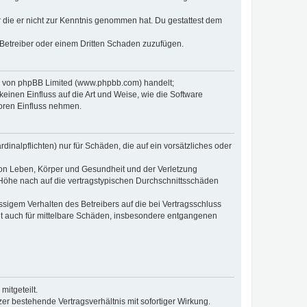
er die er nicht zur Kenntnis genommen hat. Du gestattest dem
 Betreiber oder einem Dritten Schaden zuzufügen.
re von phpBB Limited (www.phpbb.com) handelt;
inen Einfluss auf die Art und Weise, wie die Software
oren Einfluss nehmen.
inalpflichten) nur für Schäden, die auf ein vorsätzliches oder
von Leben, Körper und Gesundheit und der Verletzung
r Höhe nach auf die vertragstypischen Durchschnittsschäden
sigem Verhalten des Betreibers auf die bei Vertragsschluss
lt auch für mittelbare Schäden, insbesondere entgangenen
itgeteilt.
r bestehende Vertragsverhältnis mit sofortiger Wirkung.