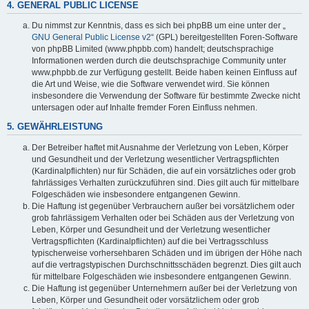
4. GENERAL PUBLIC LICENSE
Du nimmst zur Kenntnis, dass es sich bei phpBB um eine unter der „
GNU General Public License v2
“ (GPL) bereitgestellten Foren-Software
von phpBB Limited (www.phpbb.com) handelt; deutschsprachige
Informationen werden durch die deutschsprachige Community unter
www.phpbb.de zur Verfügung gestellt. Beide haben keinen Einfluss auf
die Art und Weise, wie die Software verwendet wird. Sie können
insbesondere die Verwendung der Software für bestimmte Zwecke nicht
untersagen oder auf Inhalte fremder Foren Einfluss nehmen.
5. GEWÄHRLEISTUNG
Der Betreiber haftet mit Ausnahme der Verletzung von Leben, Körper
und Gesundheit und der Verletzung wesentlicher Vertragspflichten
(Kardinalpflichten) nur für Schäden, die auf ein vorsätzliches oder grob
fahrlässiges Verhalten zurückzuführen sind. Dies gilt auch für mittelbare
Folgeschäden wie insbesondere entgangenen Gewinn.
Die Haftung ist gegenüber Verbrauchern außer bei vorsätzlichem oder
grob fahrlässigem Verhalten oder bei Schäden aus der Verletzung von
Leben, Körper und Gesundheit und der Verletzung wesentlicher
Vertragspflichten (Kardinalpflichten) auf die bei Vertragsschluss
typischerweise vorhersehbaren Schäden und im übrigen der Höhe nach
auf die vertragstypischen Durchschnittsschäden begrenzt. Dies gilt auch
für mittelbare Folgeschäden wie insbesondere entgangenen Gewinn.
Die Haftung ist gegenüber Unternehmern außer bei der Verletzung von
Leben, Körper und Gesundheit oder vorsätzlichem oder grob