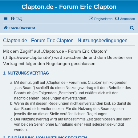
Clapton.de - Forum Eric Clapton
FAQ
Registrieren
Anmelden
S
Foren-Übersicht
u
Clapton.de - Forum Eric Clapton - Nutzungsbedingungen
c
h
Mit dem Zugriff auf „Clapton.de - Forum Eric Clapton“
(„https://www.clapton.de“) wird zwischen dir und dem Betreiber ein
e
Vertrag mit folgenden Regelungen geschlossen:
1. NUTZUNGSVERTRAG
Mit dem Zugriff auf „Clapton.de - Forum Eric Clapton“ (im Folgenden
„das Board“) schließt du einen Nutzungsvertrag mit dem Betreiber des
Boards ab (im Folgenden „Betreiber“) und erklärst dich mit den
nachfolgenden Regelungen einverstanden.
Wenn du mit diesen Regelungen nicht einverstanden bist, so darfst du
das Board nicht weiter nutzen. Für die Nutzung des Boards gelten
jeweils die an dieser Stelle veröffentlichten Regelungen.
Der Nutzungsvertrag wird auf unbestimmte Zeit geschlossen und kann
von beiden Seiten ohne Einhaltung einer Frist jederzeit gekündigt
werden.