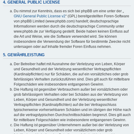
4. GENERAL PUBLIC LICENSE
Du nimmst zur Kenntnis, dass es sich bei phpBB um eine unter der „
GNU General Public License v2
“ (GPL) bereitgestellten Foren-Software
von phpBB Limited (www.phpbb.com) handelt; deutschsprachige
Informationen werden durch die deutschsprachige Community unter
www.phpbb.de zur Verfügung gestellt. Beide haben keinen Einfluss auf
die Art und Weise, wie die Software verwendet wird. Sie können
insbesondere die Verwendung der Software für bestimmte Zwecke nicht
untersagen oder auf Inhalte fremder Foren Einfluss nehmen.
5. GEWÄHRLEISTUNG
Der Betreiber haftet mit Ausnahme der Verletzung von Leben, Körper
und Gesundheit und der Verletzung wesentlicher Vertragspflichten
(Kardinalpflichten) nur für Schäden, die auf ein vorsätzliches oder grob
fahrlässiges Verhalten zurückzuführen sind. Dies gilt auch für mittelbare
Folgeschäden wie insbesondere entgangenen Gewinn.
Die Haftung ist gegenüber Verbrauchern außer bei vorsätzlichem oder
grob fahrlässigem Verhalten oder bei Schäden aus der Verletzung von
Leben, Körper und Gesundheit und der Verletzung wesentlicher
Vertragspflichten (Kardinalpflichten) auf die bei Vertragsschluss
typischerweise vorhersehbaren Schäden und im übrigen der Höhe nach
auf die vertragstypischen Durchschnittsschäden begrenzt. Dies gilt auch
für mittelbare Folgeschäden wie insbesondere entgangenen Gewinn.
Die Haftung ist gegenüber Unternehmern außer bei der Verletzung von
Leben, Körper und Gesundheit oder vorsätzlichem oder grob