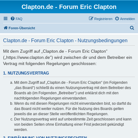
Clapton.de - Forum Eric Clapton
FAQ
Registrieren
Anmelden
S
Foren-Übersicht
u
Clapton.de - Forum Eric Clapton - Nutzungsbedingungen
c
h
Mit dem Zugriff auf „Clapton.de - Forum Eric Clapton“
(„https://www.clapton.de“) wird zwischen dir und dem Betreiber ein
e
Vertrag mit folgenden Regelungen geschlossen:
1. NUTZUNGSVERTRAG
Mit dem Zugriff auf „Clapton.de - Forum Eric Clapton“ (im Folgenden
„das Board“) schließt du einen Nutzungsvertrag mit dem Betreiber des
Boards ab (im Folgenden „Betreiber“) und erklärst dich mit den
nachfolgenden Regelungen einverstanden.
Wenn du mit diesen Regelungen nicht einverstanden bist, so darfst du
das Board nicht weiter nutzen. Für die Nutzung des Boards gelten
jeweils die an dieser Stelle veröffentlichten Regelungen.
Der Nutzungsvertrag wird auf unbestimmte Zeit geschlossen und kann
von beiden Seiten ohne Einhaltung einer Frist jederzeit gekündigt
werden.