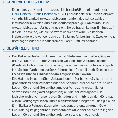
4. GENERAL PUBLIC LICENSE
Du nimmst zur Kenntnis, dass es sich bei phpBB um eine unter der „
GNU General Public License v2
“ (GPL) bereitgestellten Foren-Software
von phpBB Limited (www.phpbb.com) handelt; deutschsprachige
Informationen werden durch die deutschsprachige Community unter
www.phpbb.de zur Verfügung gestellt. Beide haben keinen Einfluss auf
die Art und Weise, wie die Software verwendet wird. Sie können
insbesondere die Verwendung der Software für bestimmte Zwecke nicht
untersagen oder auf Inhalte fremder Foren Einfluss nehmen.
5. GEWÄHRLEISTUNG
Der Betreiber haftet mit Ausnahme der Verletzung von Leben, Körper
und Gesundheit und der Verletzung wesentlicher Vertragspflichten
(Kardinalpflichten) nur für Schäden, die auf ein vorsätzliches oder grob
fahrlässiges Verhalten zurückzuführen sind. Dies gilt auch für mittelbare
Folgeschäden wie insbesondere entgangenen Gewinn.
Die Haftung ist gegenüber Verbrauchern außer bei vorsätzlichem oder
grob fahrlässigem Verhalten oder bei Schäden aus der Verletzung von
Leben, Körper und Gesundheit und der Verletzung wesentlicher
Vertragspflichten (Kardinalpflichten) auf die bei Vertragsschluss
typischerweise vorhersehbaren Schäden und im übrigen der Höhe nach
auf die vertragstypischen Durchschnittsschäden begrenzt. Dies gilt auch
für mittelbare Folgeschäden wie insbesondere entgangenen Gewinn.
Die Haftung ist gegenüber Unternehmern außer bei der Verletzung von
Leben, Körper und Gesundheit oder vorsätzlichem oder grob