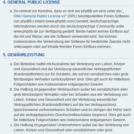
4. GENERAL PUBLIC LICENSE
Du nimmst zur Kenntnis, dass es sich bei phpBB um eine unter der „
GNU General Public License v2
“ (GPL) bereitgestellten Foren-Software
von phpBB Limited (www.phpbb.com) handelt; deutschsprachige
Informationen werden durch die deutschsprachige Community unter
www.phpbb.de zur Verfügung gestellt. Beide haben keinen Einfluss auf
die Art und Weise, wie die Software verwendet wird. Sie können
insbesondere die Verwendung der Software für bestimmte Zwecke nicht
untersagen oder auf Inhalte fremder Foren Einfluss nehmen.
5. GEWÄHRLEISTUNG
Der Betreiber haftet mit Ausnahme der Verletzung von Leben, Körper
und Gesundheit und der Verletzung wesentlicher Vertragspflichten
(Kardinalpflichten) nur für Schäden, die auf ein vorsätzliches oder grob
fahrlässiges Verhalten zurückzuführen sind. Dies gilt auch für mittelbare
Folgeschäden wie insbesondere entgangenen Gewinn.
Die Haftung ist gegenüber Verbrauchern außer bei vorsätzlichem oder
grob fahrlässigem Verhalten oder bei Schäden aus der Verletzung von
Leben, Körper und Gesundheit und der Verletzung wesentlicher
Vertragspflichten (Kardinalpflichten) auf die bei Vertragsschluss
typischerweise vorhersehbaren Schäden und im übrigen der Höhe nach
auf die vertragstypischen Durchschnittsschäden begrenzt. Dies gilt auch
für mittelbare Folgeschäden wie insbesondere entgangenen Gewinn.
Die Haftung ist gegenüber Unternehmern außer bei der Verletzung von
Leben, Körper und Gesundheit oder vorsätzlichem oder grob