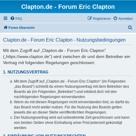
Clapton.de - Forum Eric Clapton
FAQ
Registrieren
Anmelden
S
Foren-Übersicht
u
Clapton.de - Forum Eric Clapton - Nutzungsbedingungen
c
h
Mit dem Zugriff auf „Clapton.de - Forum Eric Clapton“
(„https://www.clapton.de“) wird zwischen dir und dem Betreiber ein
e
Vertrag mit folgenden Regelungen geschlossen:
1. NUTZUNGSVERTRAG
Mit dem Zugriff auf „Clapton.de - Forum Eric Clapton“ (im Folgenden
„das Board“) schließt du einen Nutzungsvertrag mit dem Betreiber des
Boards ab (im Folgenden „Betreiber“) und erklärst dich mit den
nachfolgenden Regelungen einverstanden.
Wenn du mit diesen Regelungen nicht einverstanden bist, so darfst du
das Board nicht weiter nutzen. Für die Nutzung des Boards gelten
jeweils die an dieser Stelle veröffentlichten Regelungen.
Der Nutzungsvertrag wird auf unbestimmte Zeit geschlossen und kann
von beiden Seiten ohne Einhaltung einer Frist jederzeit gekündigt
werden.