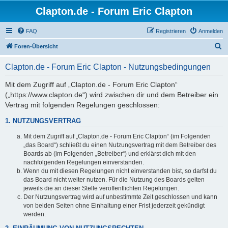
Clapton.de - Forum Eric Clapton
FAQ
Registrieren
Anmelden
S
Foren-Übersicht
u
Clapton.de - Forum Eric Clapton - Nutzungsbedingungen
c
h
Mit dem Zugriff auf „Clapton.de - Forum Eric Clapton“
(„https://www.clapton.de“) wird zwischen dir und dem Betreiber ein
e
Vertrag mit folgenden Regelungen geschlossen:
1. NUTZUNGSVERTRAG
Mit dem Zugriff auf „Clapton.de - Forum Eric Clapton“ (im Folgenden
„das Board“) schließt du einen Nutzungsvertrag mit dem Betreiber des
Boards ab (im Folgenden „Betreiber“) und erklärst dich mit den
nachfolgenden Regelungen einverstanden.
Wenn du mit diesen Regelungen nicht einverstanden bist, so darfst du
das Board nicht weiter nutzen. Für die Nutzung des Boards gelten
jeweils die an dieser Stelle veröffentlichten Regelungen.
Der Nutzungsvertrag wird auf unbestimmte Zeit geschlossen und kann
von beiden Seiten ohne Einhaltung einer Frist jederzeit gekündigt
werden.