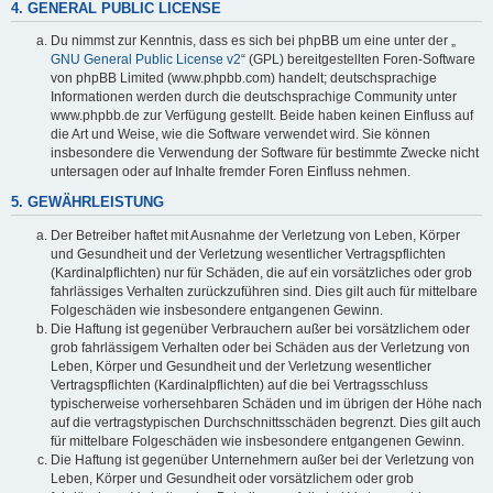
4. GENERAL PUBLIC LICENSE
Du nimmst zur Kenntnis, dass es sich bei phpBB um eine unter der „
GNU General Public License v2
“ (GPL) bereitgestellten Foren-Software
von phpBB Limited (www.phpbb.com) handelt; deutschsprachige
Informationen werden durch die deutschsprachige Community unter
www.phpbb.de zur Verfügung gestellt. Beide haben keinen Einfluss auf
die Art und Weise, wie die Software verwendet wird. Sie können
insbesondere die Verwendung der Software für bestimmte Zwecke nicht
untersagen oder auf Inhalte fremder Foren Einfluss nehmen.
5. GEWÄHRLEISTUNG
Der Betreiber haftet mit Ausnahme der Verletzung von Leben, Körper
und Gesundheit und der Verletzung wesentlicher Vertragspflichten
(Kardinalpflichten) nur für Schäden, die auf ein vorsätzliches oder grob
fahrlässiges Verhalten zurückzuführen sind. Dies gilt auch für mittelbare
Folgeschäden wie insbesondere entgangenen Gewinn.
Die Haftung ist gegenüber Verbrauchern außer bei vorsätzlichem oder
grob fahrlässigem Verhalten oder bei Schäden aus der Verletzung von
Leben, Körper und Gesundheit und der Verletzung wesentlicher
Vertragspflichten (Kardinalpflichten) auf die bei Vertragsschluss
typischerweise vorhersehbaren Schäden und im übrigen der Höhe nach
auf die vertragstypischen Durchschnittsschäden begrenzt. Dies gilt auch
für mittelbare Folgeschäden wie insbesondere entgangenen Gewinn.
Die Haftung ist gegenüber Unternehmern außer bei der Verletzung von
Leben, Körper und Gesundheit oder vorsätzlichem oder grob