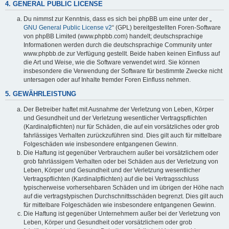
4. GENERAL PUBLIC LICENSE
Du nimmst zur Kenntnis, dass es sich bei phpBB um eine unter der „
GNU General Public License v2
“ (GPL) bereitgestellten Foren-Software
von phpBB Limited (www.phpbb.com) handelt; deutschsprachige
Informationen werden durch die deutschsprachige Community unter
www.phpbb.de zur Verfügung gestellt. Beide haben keinen Einfluss auf
die Art und Weise, wie die Software verwendet wird. Sie können
insbesondere die Verwendung der Software für bestimmte Zwecke nicht
untersagen oder auf Inhalte fremder Foren Einfluss nehmen.
5. GEWÄHRLEISTUNG
Der Betreiber haftet mit Ausnahme der Verletzung von Leben, Körper
und Gesundheit und der Verletzung wesentlicher Vertragspflichten
(Kardinalpflichten) nur für Schäden, die auf ein vorsätzliches oder grob
fahrlässiges Verhalten zurückzuführen sind. Dies gilt auch für mittelbare
Folgeschäden wie insbesondere entgangenen Gewinn.
Die Haftung ist gegenüber Verbrauchern außer bei vorsätzlichem oder
grob fahrlässigem Verhalten oder bei Schäden aus der Verletzung von
Leben, Körper und Gesundheit und der Verletzung wesentlicher
Vertragspflichten (Kardinalpflichten) auf die bei Vertragsschluss
typischerweise vorhersehbaren Schäden und im übrigen der Höhe nach
auf die vertragstypischen Durchschnittsschäden begrenzt. Dies gilt auch
für mittelbare Folgeschäden wie insbesondere entgangenen Gewinn.
Die Haftung ist gegenüber Unternehmern außer bei der Verletzung von
Leben, Körper und Gesundheit oder vorsätzlichem oder grob