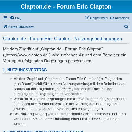
Clapton.de - Forum Eric Clapton
FAQ
Registrieren
Anmelden
S
Foren-Übersicht
u
Clapton.de - Forum Eric Clapton - Nutzungsbedingungen
c
h
Mit dem Zugriff auf „Clapton.de - Forum Eric Clapton“
(„https://www.clapton.de“) wird zwischen dir und dem Betreiber ein
e
Vertrag mit folgenden Regelungen geschlossen:
1. NUTZUNGSVERTRAG
Mit dem Zugriff auf „Clapton.de - Forum Eric Clapton“ (im Folgenden
„das Board“) schließt du einen Nutzungsvertrag mit dem Betreiber des
Boards ab (im Folgenden „Betreiber“) und erklärst dich mit den
nachfolgenden Regelungen einverstanden.
Wenn du mit diesen Regelungen nicht einverstanden bist, so darfst du
das Board nicht weiter nutzen. Für die Nutzung des Boards gelten
jeweils die an dieser Stelle veröffentlichten Regelungen.
Der Nutzungsvertrag wird auf unbestimmte Zeit geschlossen und kann
von beiden Seiten ohne Einhaltung einer Frist jederzeit gekündigt
werden.