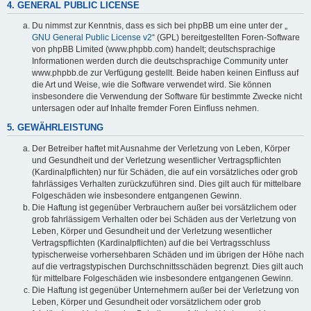
4. GENERAL PUBLIC LICENSE
Du nimmst zur Kenntnis, dass es sich bei phpBB um eine unter der „
GNU General Public License v2
“ (GPL) bereitgestellten Foren-Software
von phpBB Limited (www.phpbb.com) handelt; deutschsprachige
Informationen werden durch die deutschsprachige Community unter
www.phpbb.de zur Verfügung gestellt. Beide haben keinen Einfluss auf
die Art und Weise, wie die Software verwendet wird. Sie können
insbesondere die Verwendung der Software für bestimmte Zwecke nicht
untersagen oder auf Inhalte fremder Foren Einfluss nehmen.
5. GEWÄHRLEISTUNG
Der Betreiber haftet mit Ausnahme der Verletzung von Leben, Körper
und Gesundheit und der Verletzung wesentlicher Vertragspflichten
(Kardinalpflichten) nur für Schäden, die auf ein vorsätzliches oder grob
fahrlässiges Verhalten zurückzuführen sind. Dies gilt auch für mittelbare
Folgeschäden wie insbesondere entgangenen Gewinn.
Die Haftung ist gegenüber Verbrauchern außer bei vorsätzlichem oder
grob fahrlässigem Verhalten oder bei Schäden aus der Verletzung von
Leben, Körper und Gesundheit und der Verletzung wesentlicher
Vertragspflichten (Kardinalpflichten) auf die bei Vertragsschluss
typischerweise vorhersehbaren Schäden und im übrigen der Höhe nach
auf die vertragstypischen Durchschnittsschäden begrenzt. Dies gilt auch
für mittelbare Folgeschäden wie insbesondere entgangenen Gewinn.
Die Haftung ist gegenüber Unternehmern außer bei der Verletzung von
Leben, Körper und Gesundheit oder vorsätzlichem oder grob