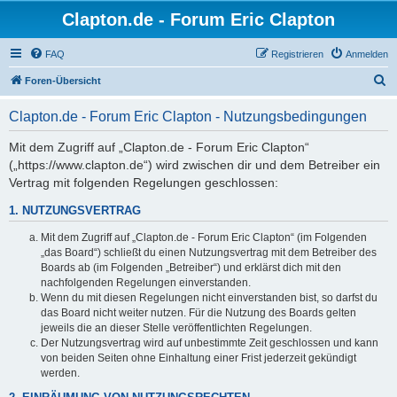
Clapton.de - Forum Eric Clapton
FAQ
Registrieren
Anmelden
S
Foren-Übersicht
u
Clapton.de - Forum Eric Clapton - Nutzungsbedingungen
c
h
Mit dem Zugriff auf „Clapton.de - Forum Eric Clapton“
(„https://www.clapton.de“) wird zwischen dir und dem Betreiber ein
e
Vertrag mit folgenden Regelungen geschlossen:
1. NUTZUNGSVERTRAG
Mit dem Zugriff auf „Clapton.de - Forum Eric Clapton“ (im Folgenden
„das Board“) schließt du einen Nutzungsvertrag mit dem Betreiber des
Boards ab (im Folgenden „Betreiber“) und erklärst dich mit den
nachfolgenden Regelungen einverstanden.
Wenn du mit diesen Regelungen nicht einverstanden bist, so darfst du
das Board nicht weiter nutzen. Für die Nutzung des Boards gelten
jeweils die an dieser Stelle veröffentlichten Regelungen.
Der Nutzungsvertrag wird auf unbestimmte Zeit geschlossen und kann
von beiden Seiten ohne Einhaltung einer Frist jederzeit gekündigt
werden.