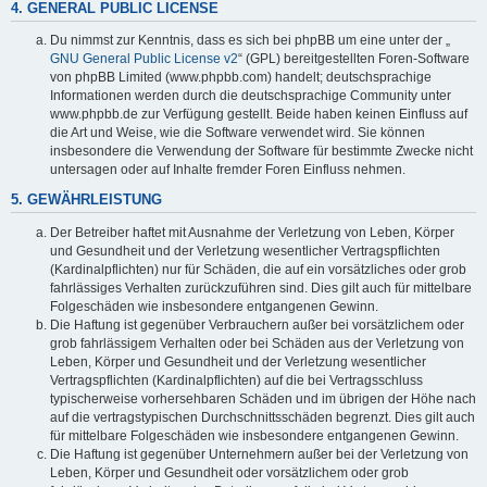
4. GENERAL PUBLIC LICENSE
Du nimmst zur Kenntnis, dass es sich bei phpBB um eine unter der „
GNU General Public License v2
“ (GPL) bereitgestellten Foren-Software
von phpBB Limited (www.phpbb.com) handelt; deutschsprachige
Informationen werden durch die deutschsprachige Community unter
www.phpbb.de zur Verfügung gestellt. Beide haben keinen Einfluss auf
die Art und Weise, wie die Software verwendet wird. Sie können
insbesondere die Verwendung der Software für bestimmte Zwecke nicht
untersagen oder auf Inhalte fremder Foren Einfluss nehmen.
5. GEWÄHRLEISTUNG
Der Betreiber haftet mit Ausnahme der Verletzung von Leben, Körper
und Gesundheit und der Verletzung wesentlicher Vertragspflichten
(Kardinalpflichten) nur für Schäden, die auf ein vorsätzliches oder grob
fahrlässiges Verhalten zurückzuführen sind. Dies gilt auch für mittelbare
Folgeschäden wie insbesondere entgangenen Gewinn.
Die Haftung ist gegenüber Verbrauchern außer bei vorsätzlichem oder
grob fahrlässigem Verhalten oder bei Schäden aus der Verletzung von
Leben, Körper und Gesundheit und der Verletzung wesentlicher
Vertragspflichten (Kardinalpflichten) auf die bei Vertragsschluss
typischerweise vorhersehbaren Schäden und im übrigen der Höhe nach
auf die vertragstypischen Durchschnittsschäden begrenzt. Dies gilt auch
für mittelbare Folgeschäden wie insbesondere entgangenen Gewinn.
Die Haftung ist gegenüber Unternehmern außer bei der Verletzung von
Leben, Körper und Gesundheit oder vorsätzlichem oder grob