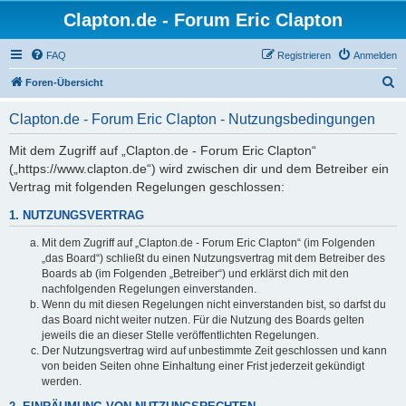
Clapton.de - Forum Eric Clapton
FAQ
Registrieren
Anmelden
S
Foren-Übersicht
u
Clapton.de - Forum Eric Clapton - Nutzungsbedingungen
c
h
Mit dem Zugriff auf „Clapton.de - Forum Eric Clapton“
(„https://www.clapton.de“) wird zwischen dir und dem Betreiber ein
e
Vertrag mit folgenden Regelungen geschlossen:
1. NUTZUNGSVERTRAG
Mit dem Zugriff auf „Clapton.de - Forum Eric Clapton“ (im Folgenden
„das Board“) schließt du einen Nutzungsvertrag mit dem Betreiber des
Boards ab (im Folgenden „Betreiber“) und erklärst dich mit den
nachfolgenden Regelungen einverstanden.
Wenn du mit diesen Regelungen nicht einverstanden bist, so darfst du
das Board nicht weiter nutzen. Für die Nutzung des Boards gelten
jeweils die an dieser Stelle veröffentlichten Regelungen.
Der Nutzungsvertrag wird auf unbestimmte Zeit geschlossen und kann
von beiden Seiten ohne Einhaltung einer Frist jederzeit gekündigt
werden.