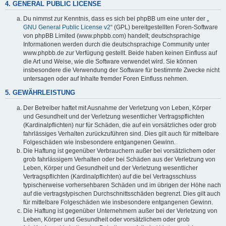
4. GENERAL PUBLIC LICENSE
Du nimmst zur Kenntnis, dass es sich bei phpBB um eine unter der „
GNU General Public License v2
“ (GPL) bereitgestellten Foren-Software
von phpBB Limited (www.phpbb.com) handelt; deutschsprachige
Informationen werden durch die deutschsprachige Community unter
www.phpbb.de zur Verfügung gestellt. Beide haben keinen Einfluss auf
die Art und Weise, wie die Software verwendet wird. Sie können
insbesondere die Verwendung der Software für bestimmte Zwecke nicht
untersagen oder auf Inhalte fremder Foren Einfluss nehmen.
5. GEWÄHRLEISTUNG
Der Betreiber haftet mit Ausnahme der Verletzung von Leben, Körper
und Gesundheit und der Verletzung wesentlicher Vertragspflichten
(Kardinalpflichten) nur für Schäden, die auf ein vorsätzliches oder grob
fahrlässiges Verhalten zurückzuführen sind. Dies gilt auch für mittelbare
Folgeschäden wie insbesondere entgangenen Gewinn.
Die Haftung ist gegenüber Verbrauchern außer bei vorsätzlichem oder
grob fahrlässigem Verhalten oder bei Schäden aus der Verletzung von
Leben, Körper und Gesundheit und der Verletzung wesentlicher
Vertragspflichten (Kardinalpflichten) auf die bei Vertragsschluss
typischerweise vorhersehbaren Schäden und im übrigen der Höhe nach
auf die vertragstypischen Durchschnittsschäden begrenzt. Dies gilt auch
für mittelbare Folgeschäden wie insbesondere entgangenen Gewinn.
Die Haftung ist gegenüber Unternehmern außer bei der Verletzung von
Leben, Körper und Gesundheit oder vorsätzlichem oder grob