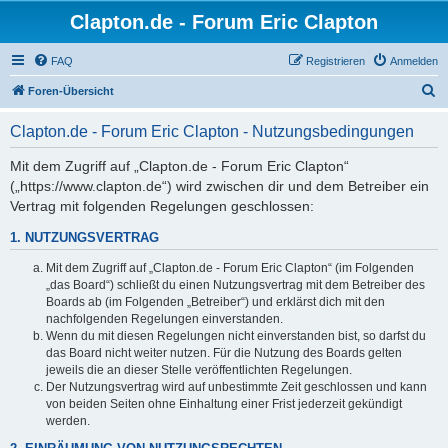
Clapton.de - Forum Eric Clapton
FAQ
Registrieren
Anmelden
S
Foren-Übersicht
u
Clapton.de - Forum Eric Clapton - Nutzungsbedingungen
c
h
Mit dem Zugriff auf „Clapton.de - Forum Eric Clapton“
(„https://www.clapton.de“) wird zwischen dir und dem Betreiber ein
e
Vertrag mit folgenden Regelungen geschlossen:
1. NUTZUNGSVERTRAG
Mit dem Zugriff auf „Clapton.de - Forum Eric Clapton“ (im Folgenden
„das Board“) schließt du einen Nutzungsvertrag mit dem Betreiber des
Boards ab (im Folgenden „Betreiber“) und erklärst dich mit den
nachfolgenden Regelungen einverstanden.
Wenn du mit diesen Regelungen nicht einverstanden bist, so darfst du
das Board nicht weiter nutzen. Für die Nutzung des Boards gelten
jeweils die an dieser Stelle veröffentlichten Regelungen.
Der Nutzungsvertrag wird auf unbestimmte Zeit geschlossen und kann
von beiden Seiten ohne Einhaltung einer Frist jederzeit gekündigt
werden.