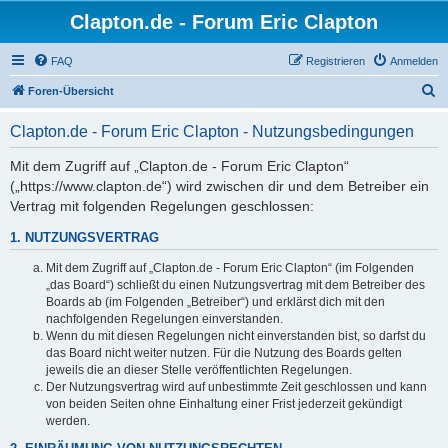
Clapton.de - Forum Eric Clapton
FAQ
Registrieren
Anmelden
S
Foren-Übersicht
u
Clapton.de - Forum Eric Clapton - Nutzungsbedingungen
c
h
Mit dem Zugriff auf „Clapton.de - Forum Eric Clapton“
(„https://www.clapton.de“) wird zwischen dir und dem Betreiber ein
e
Vertrag mit folgenden Regelungen geschlossen:
1. NUTZUNGSVERTRAG
Mit dem Zugriff auf „Clapton.de - Forum Eric Clapton“ (im Folgenden
„das Board“) schließt du einen Nutzungsvertrag mit dem Betreiber des
Boards ab (im Folgenden „Betreiber“) und erklärst dich mit den
nachfolgenden Regelungen einverstanden.
Wenn du mit diesen Regelungen nicht einverstanden bist, so darfst du
das Board nicht weiter nutzen. Für die Nutzung des Boards gelten
jeweils die an dieser Stelle veröffentlichten Regelungen.
Der Nutzungsvertrag wird auf unbestimmte Zeit geschlossen und kann
von beiden Seiten ohne Einhaltung einer Frist jederzeit gekündigt
werden.