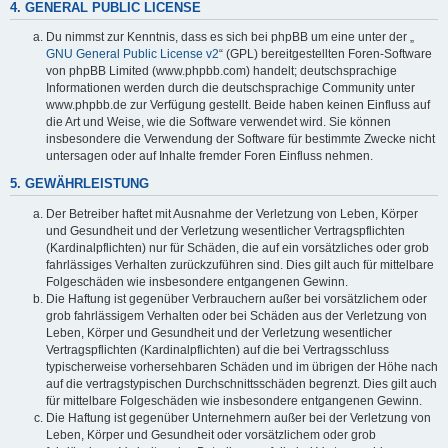
4. GENERAL PUBLIC LICENSE
Du nimmst zur Kenntnis, dass es sich bei phpBB um eine unter der „
GNU General Public License v2
“ (GPL) bereitgestellten Foren-Software
von phpBB Limited (www.phpbb.com) handelt; deutschsprachige
Informationen werden durch die deutschsprachige Community unter
www.phpbb.de zur Verfügung gestellt. Beide haben keinen Einfluss auf
die Art und Weise, wie die Software verwendet wird. Sie können
insbesondere die Verwendung der Software für bestimmte Zwecke nicht
untersagen oder auf Inhalte fremder Foren Einfluss nehmen.
5. GEWÄHRLEISTUNG
Der Betreiber haftet mit Ausnahme der Verletzung von Leben, Körper
und Gesundheit und der Verletzung wesentlicher Vertragspflichten
(Kardinalpflichten) nur für Schäden, die auf ein vorsätzliches oder grob
fahrlässiges Verhalten zurückzuführen sind. Dies gilt auch für mittelbare
Folgeschäden wie insbesondere entgangenen Gewinn.
Die Haftung ist gegenüber Verbrauchern außer bei vorsätzlichem oder
grob fahrlässigem Verhalten oder bei Schäden aus der Verletzung von
Leben, Körper und Gesundheit und der Verletzung wesentlicher
Vertragspflichten (Kardinalpflichten) auf die bei Vertragsschluss
typischerweise vorhersehbaren Schäden und im übrigen der Höhe nach
auf die vertragstypischen Durchschnittsschäden begrenzt. Dies gilt auch
für mittelbare Folgeschäden wie insbesondere entgangenen Gewinn.
Die Haftung ist gegenüber Unternehmern außer bei der Verletzung von
Leben, Körper und Gesundheit oder vorsätzlichem oder grob