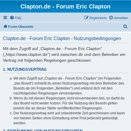
Clapton.de - Forum Eric Clapton
FAQ
Registrieren
Anmelden
S
Foren-Übersicht
u
Clapton.de - Forum Eric Clapton - Nutzungsbedingungen
c
h
Mit dem Zugriff auf „Clapton.de - Forum Eric Clapton“
(„https://www.clapton.de“) wird zwischen dir und dem Betreiber ein
e
Vertrag mit folgenden Regelungen geschlossen:
1. NUTZUNGSVERTRAG
Mit dem Zugriff auf „Clapton.de - Forum Eric Clapton“ (im Folgenden
„das Board“) schließt du einen Nutzungsvertrag mit dem Betreiber des
Boards ab (im Folgenden „Betreiber“) und erklärst dich mit den
nachfolgenden Regelungen einverstanden.
Wenn du mit diesen Regelungen nicht einverstanden bist, so darfst du
das Board nicht weiter nutzen. Für die Nutzung des Boards gelten
jeweils die an dieser Stelle veröffentlichten Regelungen.
Der Nutzungsvertrag wird auf unbestimmte Zeit geschlossen und kann
von beiden Seiten ohne Einhaltung einer Frist jederzeit gekündigt
werden.