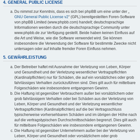
4. GENERAL PUBLIC LICENSE
Du nimmst zur Kenntnis, dass es sich bei phpBB um eine unter der „
GNU General Public License v2
“ (GPL) bereitgestellten Foren-Software
von phpBB Limited (www.phpbb.com) handelt; deutschsprachige
Informationen werden durch die deutschsprachige Community unter
www.phpbb.de zur Verfügung gestellt. Beide haben keinen Einfluss auf
die Art und Weise, wie die Software verwendet wird. Sie können
insbesondere die Verwendung der Software für bestimmte Zwecke nicht
untersagen oder auf Inhalte fremder Foren Einfluss nehmen.
5. GEWÄHRLEISTUNG
Der Betreiber haftet mit Ausnahme der Verletzung von Leben, Körper
und Gesundheit und der Verletzung wesentlicher Vertragspflichten
(Kardinalpflichten) nur für Schäden, die auf ein vorsätzliches oder grob
fahrlässiges Verhalten zurückzuführen sind. Dies gilt auch für mittelbare
Folgeschäden wie insbesondere entgangenen Gewinn.
Die Haftung ist gegenüber Verbrauchern außer bei vorsätzlichem oder
grob fahrlässigem Verhalten oder bei Schäden aus der Verletzung von
Leben, Körper und Gesundheit und der Verletzung wesentlicher
Vertragspflichten (Kardinalpflichten) auf die bei Vertragsschluss
typischerweise vorhersehbaren Schäden und im übrigen der Höhe nach
auf die vertragstypischen Durchschnittsschäden begrenzt. Dies gilt auch
für mittelbare Folgeschäden wie insbesondere entgangenen Gewinn.
Die Haftung ist gegenüber Unternehmern außer bei der Verletzung von
Leben, Körper und Gesundheit oder vorsätzlichem oder grob