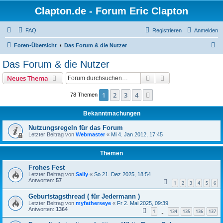
Clapton.de - Forum Eric Clapton
FAQ
Registrieren
Anmelden
S
Foren-Übersicht
Das Forum & die Nutzer
u
Das Forum & die Nutzer
c
Suche
Erweiterte Suche
Neues Thema
h
e
1
2
3
4
Nächste
78 Themen
Bekanntmachungen
Nutzungsregeln für das Forum
Letzter Beitrag von
Webmaster
«
Mi 4. Jan 2012, 17:45
Themen
Frohes Fest
Letzter Beitrag von
Sally
«
So 21. Dez 2025, 18:54
Antworten:
57
1
2
3
4
5
6
Geburtstagsthread ( für Jedermann )
Letzter Beitrag von
myfatherseye
«
Fr 2. Mai 2025, 09:39
Antworten:
1364
1
134
135
136
137
…