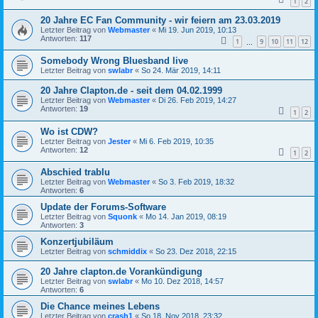
1
2
20 Jahre EC Fan Community - wir feiern am 23.03.2019
Letzter Beitrag von
Webmaster
«
Mi 19. Jun 2019, 10:13
Antworten:
117
1
9
10
11
12
…
Somebody Wrong Bluesband live
Letzter Beitrag von
swlabr
«
So 24. Mär 2019, 14:11
20 Jahre Clapton.de - seit dem 04.02.1999
Letzter Beitrag von
Webmaster
«
Di 26. Feb 2019, 14:27
Antworten:
19
1
2
Wo ist CDW?
Letzter Beitrag von
Jester
«
Mi 6. Feb 2019, 10:35
Antworten:
12
1
2
Abschied trablu
Letzter Beitrag von
Webmaster
«
So 3. Feb 2019, 18:32
Antworten:
6
Update der Forums-Software
Letzter Beitrag von
Squonk
«
Mo 14. Jan 2019, 08:19
Antworten:
3
Konzertjubiläum
Letzter Beitrag von
schmiddix
«
So 23. Dez 2018, 22:15
20 Jahre clapton.de Vorankündigung
Letzter Beitrag von
swlabr
«
Mo 10. Dez 2018, 14:57
Antworten:
6
Die Chance meines Lebens
Letzter Beitrag von
crash1
«
So 18. Nov 2018, 23:32