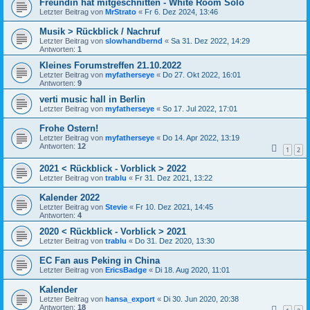
Freundin hat mitgeschnitten - White Room Solo
Letzter Beitrag von
MrStrato
«
Fr 6. Dez 2024, 13:46
Musik > Rückblick / Nachruf
Letzter Beitrag von
slowhandbernd
«
Sa 31. Dez 2022, 14:29
Antworten:
1
Kleines Forumstreffen 21.10.2022
Letzter Beitrag von
myfatherseye
«
Do 27. Okt 2022, 16:01
Antworten:
9
verti music hall in Berlin
Letzter Beitrag von
myfatherseye
«
So 17. Jul 2022, 17:01
Frohe Ostern!
Letzter Beitrag von
myfatherseye
«
Do 14. Apr 2022, 13:19
Antworten:
12
1
2
2021 < Rückblick - Vorblick > 2022
Letzter Beitrag von
trablu
«
Fr 31. Dez 2021, 13:22
Kalender 2022
Letzter Beitrag von
Stevie
«
Fr 10. Dez 2021, 14:45
Antworten:
4
2020 < Rückblick - Vorblick > 2021
Letzter Beitrag von
trablu
«
Do 31. Dez 2020, 13:30
EC Fan aus Peking in China
Letzter Beitrag von
EricsBadge
«
Di 18. Aug 2020, 11:01
Kalender
Letzter Beitrag von
hansa_export
«
Di 30. Jun 2020, 20:38
Antworten:
18