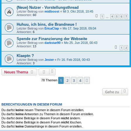
(Neue) Nutzer - Vorstellungsthread
Letzter Beitrag von
midboost
«
Mi 3. Okt 2018, 10:45
Antworten:
60
1
4
5
6
7
…
Huhuu, ich bins, die Brandneue !
Letzter Beitrag von
EricaClap
«
Mo 17. Sep 2018, 09:04
Antworten:
6
Spende zur Finanzierung der Webseite
Letzter Beitrag von
darkstar90
«
Mo 25. Jun 2018, 00:43
Antworten:
13
1
2
Klaeptn ?
Letzter Beitrag von
Jester
«
Fr 16. Feb 2018, 00:43
Antworten:
3
Neues Thema
1
2
3
4
Nächste
78 Themen
Gehe zu
BERECHTIGUNGEN IN DIESEM FORUM
Du darfst
keine
neuen Themen in diesem Forum erstellen.
Du darfst
keine
Antworten zu Themen in diesem Forum erstellen.
Du darfst deine Beiträge in diesem Forum
nicht
ändern.
Du darfst deine Beiträge in diesem Forum
nicht
löschen.
Du darfst
keine
Dateianhänge in diesem Forum erstellen.