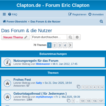
Clapton.de - Forum Eric Clapton
FAQ
Registrieren
Anmelden
S
Foren-Übersicht
Das Forum & die Nutzer
u
Das Forum & die Nutzer
c
Suche
Erweiterte Suche
Neues Thema
h
e
1
2
3
4
Nächste
78 Themen
Bekanntmachungen
Nutzungsregeln für das Forum
Letzter Beitrag von
Webmaster
«
Mi 4. Jan 2012, 17:45
Themen
Frohes Fest
Letzter Beitrag von
Sally
«
So 21. Dez 2025, 18:54
Antworten:
57
1
2
3
4
5
6
Geburtstagsthread ( für Jedermann )
Letzter Beitrag von
myfatherseye
«
Fr 2. Mai 2025, 09:39
Antworten:
1364
1
134
135
136
137
…