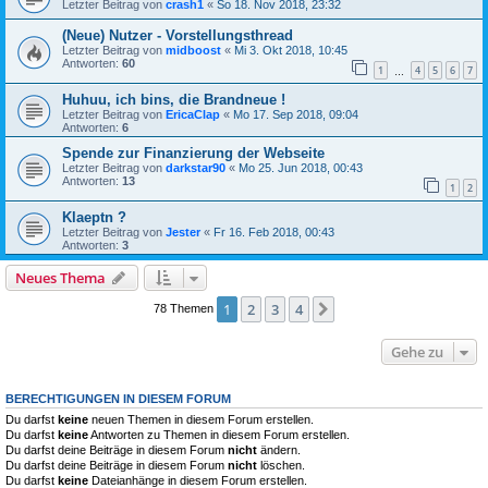
Letzter Beitrag von
crash1
«
So 18. Nov 2018, 23:32
(Neue) Nutzer - Vorstellungsthread
Letzter Beitrag von
midboost
«
Mi 3. Okt 2018, 10:45
Antworten:
60
1
4
5
6
7
…
Huhuu, ich bins, die Brandneue !
Letzter Beitrag von
EricaClap
«
Mo 17. Sep 2018, 09:04
Antworten:
6
Spende zur Finanzierung der Webseite
Letzter Beitrag von
darkstar90
«
Mo 25. Jun 2018, 00:43
Antworten:
13
1
2
Klaeptn ?
Letzter Beitrag von
Jester
«
Fr 16. Feb 2018, 00:43
Antworten:
3
Neues Thema
1
2
3
4
Nächste
78 Themen
Gehe zu
BERECHTIGUNGEN IN DIESEM FORUM
Du darfst
keine
neuen Themen in diesem Forum erstellen.
Du darfst
keine
Antworten zu Themen in diesem Forum erstellen.
Du darfst deine Beiträge in diesem Forum
nicht
ändern.
Du darfst deine Beiträge in diesem Forum
nicht
löschen.
Du darfst
keine
Dateianhänge in diesem Forum erstellen.