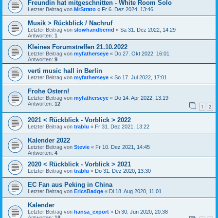
Freundin hat mitgeschnitten - White Room Solo
Letzter Beitrag von
MrStrato
«
Fr 6. Dez 2024, 13:46
Musik > Rückblick / Nachruf
Letzter Beitrag von
slowhandbernd
«
Sa 31. Dez 2022, 14:29
Antworten:
1
Kleines Forumstreffen 21.10.2022
Letzter Beitrag von
myfatherseye
«
Do 27. Okt 2022, 16:01
Antworten:
9
verti music hall in Berlin
Letzter Beitrag von
myfatherseye
«
So 17. Jul 2022, 17:01
Frohe Ostern!
Letzter Beitrag von
myfatherseye
«
Do 14. Apr 2022, 13:19
Antworten:
12
1
2
2021 < Rückblick - Vorblick > 2022
Letzter Beitrag von
trablu
«
Fr 31. Dez 2021, 13:22
Kalender 2022
Letzter Beitrag von
Stevie
«
Fr 10. Dez 2021, 14:45
Antworten:
4
2020 < Rückblick - Vorblick > 2021
Letzter Beitrag von
trablu
«
Do 31. Dez 2020, 13:30
EC Fan aus Peking in China
Letzter Beitrag von
EricsBadge
«
Di 18. Aug 2020, 11:01
Kalender
Letzter Beitrag von
hansa_export
«
Di 30. Jun 2020, 20:38
Antworten:
18