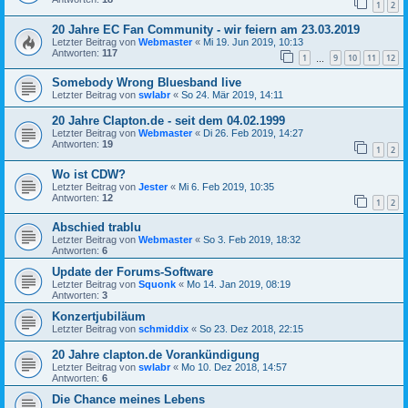
1
2
20 Jahre EC Fan Community - wir feiern am 23.03.2019
Letzter Beitrag von
Webmaster
«
Mi 19. Jun 2019, 10:13
Antworten:
117
1
9
10
11
12
…
Somebody Wrong Bluesband live
Letzter Beitrag von
swlabr
«
So 24. Mär 2019, 14:11
20 Jahre Clapton.de - seit dem 04.02.1999
Letzter Beitrag von
Webmaster
«
Di 26. Feb 2019, 14:27
Antworten:
19
1
2
Wo ist CDW?
Letzter Beitrag von
Jester
«
Mi 6. Feb 2019, 10:35
Antworten:
12
1
2
Abschied trablu
Letzter Beitrag von
Webmaster
«
So 3. Feb 2019, 18:32
Antworten:
6
Update der Forums-Software
Letzter Beitrag von
Squonk
«
Mo 14. Jan 2019, 08:19
Antworten:
3
Konzertjubiläum
Letzter Beitrag von
schmiddix
«
So 23. Dez 2018, 22:15
20 Jahre clapton.de Vorankündigung
Letzter Beitrag von
swlabr
«
Mo 10. Dez 2018, 14:57
Antworten:
6
Die Chance meines Lebens