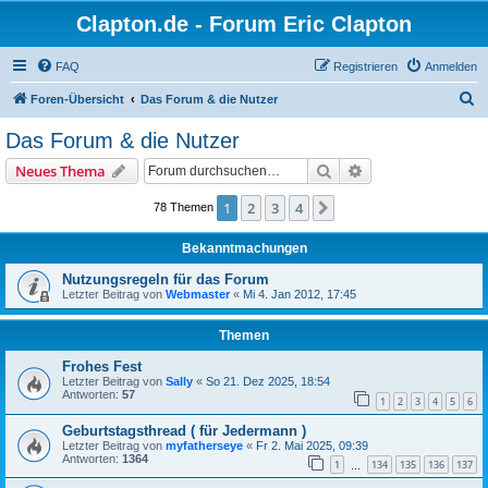
Clapton.de - Forum Eric Clapton
FAQ
Registrieren
Anmelden
S
Foren-Übersicht
Das Forum & die Nutzer
u
Das Forum & die Nutzer
c
Suche
Erweiterte Suche
Neues Thema
h
e
1
2
3
4
Nächste
78 Themen
Bekanntmachungen
Nutzungsregeln für das Forum
Letzter Beitrag von
Webmaster
«
Mi 4. Jan 2012, 17:45
Themen
Frohes Fest
Letzter Beitrag von
Sally
«
So 21. Dez 2025, 18:54
Antworten:
57
1
2
3
4
5
6
Geburtstagsthread ( für Jedermann )
Letzter Beitrag von
myfatherseye
«
Fr 2. Mai 2025, 09:39
Antworten:
1364
1
134
135
136
137
…