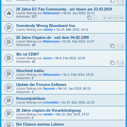
1
2
20 Jahre EC Fan Community - wir feiern am 23.03.2019
Letzter Beitrag von
Webmaster
«
Mi 19. Jun 2019, 10:13
Antworten:
117
1
9
10
11
12
…
Somebody Wrong Bluesband live
Letzter Beitrag von
swlabr
«
So 24. Mär 2019, 14:11
20 Jahre Clapton.de - seit dem 04.02.1999
Letzter Beitrag von
Webmaster
«
Di 26. Feb 2019, 14:27
Antworten:
19
1
2
Wo ist CDW?
Letzter Beitrag von
Jester
«
Mi 6. Feb 2019, 10:35
Antworten:
12
1
2
Abschied trablu
Letzter Beitrag von
Webmaster
«
So 3. Feb 2019, 18:32
Antworten:
6
Update der Forums-Software
Letzter Beitrag von
Squonk
«
Mo 14. Jan 2019, 08:19
Antworten:
3
Konzertjubiläum
Letzter Beitrag von
schmiddix
«
So 23. Dez 2018, 22:15
20 Jahre clapton.de Vorankündigung
Letzter Beitrag von
swlabr
«
Mo 10. Dez 2018, 14:57
Antworten:
6
Die Chance meines Lebens