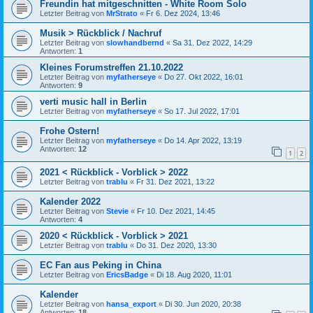
Freundin hat mitgeschnitten - White Room Solo
Letzter Beitrag von
MrStrato
«
Fr 6. Dez 2024, 13:46
Musik > Rückblick / Nachruf
Letzter Beitrag von
slowhandbernd
«
Sa 31. Dez 2022, 14:29
Antworten:
1
Kleines Forumstreffen 21.10.2022
Letzter Beitrag von
myfatherseye
«
Do 27. Okt 2022, 16:01
Antworten:
9
verti music hall in Berlin
Letzter Beitrag von
myfatherseye
«
So 17. Jul 2022, 17:01
Frohe Ostern!
Letzter Beitrag von
myfatherseye
«
Do 14. Apr 2022, 13:19
Antworten:
12
1
2
2021 < Rückblick - Vorblick > 2022
Letzter Beitrag von
trablu
«
Fr 31. Dez 2021, 13:22
Kalender 2022
Letzter Beitrag von
Stevie
«
Fr 10. Dez 2021, 14:45
Antworten:
4
2020 < Rückblick - Vorblick > 2021
Letzter Beitrag von
trablu
«
Do 31. Dez 2020, 13:30
EC Fan aus Peking in China
Letzter Beitrag von
EricsBadge
«
Di 18. Aug 2020, 11:01
Kalender
Letzter Beitrag von
hansa_export
«
Di 30. Jun 2020, 20:38
Antworten:
18