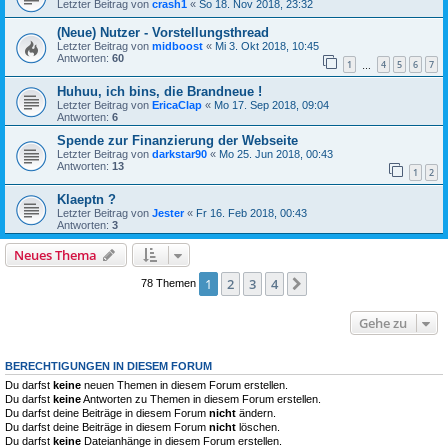
Letzter Beitrag von
crash1
«
So 18. Nov 2018, 23:32
(Neue) Nutzer - Vorstellungsthread
Letzter Beitrag von
midboost
«
Mi 3. Okt 2018, 10:45
Antworten:
60
1
4
5
6
7
…
Huhuu, ich bins, die Brandneue !
Letzter Beitrag von
EricaClap
«
Mo 17. Sep 2018, 09:04
Antworten:
6
Spende zur Finanzierung der Webseite
Letzter Beitrag von
darkstar90
«
Mo 25. Jun 2018, 00:43
Antworten:
13
1
2
Klaeptn ?
Letzter Beitrag von
Jester
«
Fr 16. Feb 2018, 00:43
Antworten:
3
Neues Thema
1
2
3
4
Nächste
78 Themen
Gehe zu
BERECHTIGUNGEN IN DIESEM FORUM
Du darfst
keine
neuen Themen in diesem Forum erstellen.
Du darfst
keine
Antworten zu Themen in diesem Forum erstellen.
Du darfst deine Beiträge in diesem Forum
nicht
ändern.
Du darfst deine Beiträge in diesem Forum
nicht
löschen.
Du darfst
keine
Dateianhänge in diesem Forum erstellen.