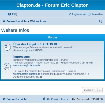
Clapton.de - Forum Eric Clapton
FAQ
Registrieren
Anmelden
S
Foren-Übersicht
Weitere Infos
u
Weitere Infos
c
Forum
h
e
Über das Projekt CLAPTON.DE
Was es lange Zeit war und was es weiterhin sein wird
Aufrufe insgesamt:
82526
Impressum
Betreiber/Webmaster/Administrator des Forums:
Thomas Mießeler - Robert-Koch-Str. 26 - 79395 Neuenburg am Rhein
webmaster@clapton.de
+++ wenn Ihr mitdiskutieren wollt, einfach eine E-Mail an
webmaster@clapton.de
senden mit Eurem Wunsch-Nickname +++
Aufrufe insgesamt:
87311
Gehe zu
Foren-Übersicht
Alle Cookies löschen
Alle Zeiten sind
UTC+01:00