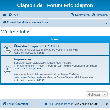
Clapton.de - Forum Eric Clapton
FAQ
Registrieren
Anmelden
S
Foren-Übersicht
Weitere Infos
u
Weitere Infos
c
Forum
h
e
Über das Projekt CLAPTON.DE
Was es lange Zeit war und was es weiterhin sein wird
Aufrufe insgesamt:
82549
Impressum
Betreiber/Webmaster/Administrator des Forums:
Thomas Mießeler - Robert-Koch-Str. 26 - 79395 Neuenburg am Rhein
webmaster@clapton.de
+++ wenn Ihr mitdiskutieren wollt, einfach eine E-Mail an
webmaster@clapton.de
senden mit Eurem Wunsch-Nickname +++
Aufrufe insgesamt:
87333
Gehe zu
Foren-Übersicht
Alle Cookies löschen
Alle Zeiten sind
UTC+01:00