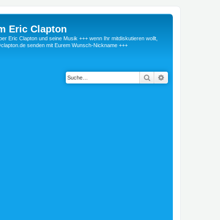
m Eric Clapton
 Eric Clapton und seine Musik +++ wenn Ihr mitdiskutieren wollt,
r@clapton.de senden mit Eurem Wunsch-Nickname +++
Suche
Erweiterte Suche