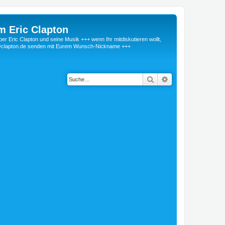
m Eric Clapton
 Eric Clapton und seine Musik +++ wenn Ihr mitdiskutieren wollt,
r@clapton.de senden mit Eurem Wunsch-Nickname +++
Suche
Erweiterte Suche