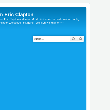
m Eric Clapton
 Eric Clapton und seine Musik +++ wenn Ihr mitdiskutieren wollt,
r@clapton.de senden mit Eurem Wunsch-Nickname +++
Suche
Erweiterte Suche