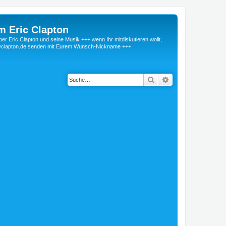
m Eric Clapton
 Eric Clapton und seine Musik +++ wenn Ihr mitdiskutieren wollt,
r@clapton.de senden mit Eurem Wunsch-Nickname +++
Suche
Erweiterte Suche