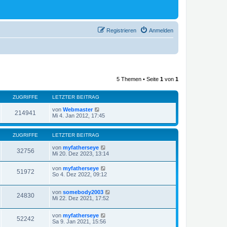
Registrieren
Anmelden
5 Themen • Seite
1
von
1
ZUGRIFFE
LETZTER BEITRAG
von
Webmaster
214941
Mi 4. Jan 2012, 17:45
ZUGRIFFE
LETZTER BEITRAG
von
myfatherseye
32756
Mi 20. Dez 2023, 13:14
von
myfatherseye
51972
So 4. Dez 2022, 09:12
von
somebody2003
24830
Mi 22. Dez 2021, 17:52
von
myfatherseye
52242
Sa 9. Jan 2021, 15:56