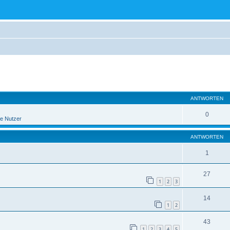
eiterte Suche
ANTWORTEN
0
e Nutzer
ANTWORTEN
1
27
1
2
3
14
1
2
43
1
2
3
4
5