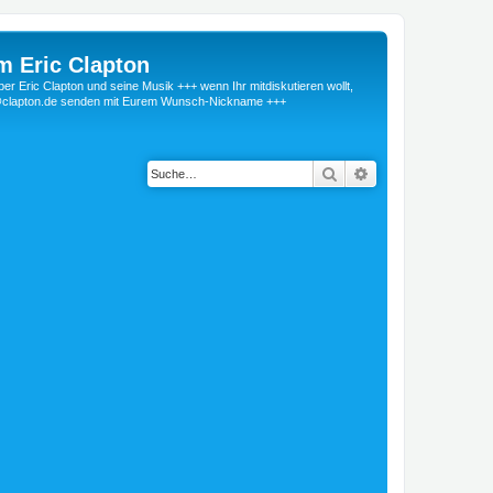
m Eric Clapton
 Eric Clapton und seine Musik +++ wenn Ihr mitdiskutieren wollt,
r@clapton.de senden mit Eurem Wunsch-Nickname +++
Suche
Erweiterte Suche