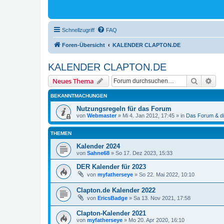
Schnellzugriff
FAQ
Foren-Übersicht
KALENDER CLAPTON.DE
KALENDER CLAPTON.DE
Suche
Erw
Neues Thema
BEKANNTMACHUNGEN
Nutzungsregeln für das Forum
von
Webmaster
»
Mi 4. Jan 2012, 17:45
» in
Das Forum & di
THEMEN
Kalender 2024
von
Sahne68
»
So 17. Dez 2023, 15:33
DER Kalender für 2023
von
myfatherseye
»
So 22. Mai 2022, 10:10
Clapton.de Kalender 2022
von
EricsBadge
»
Sa 13. Nov 2021, 17:58
Clapton-Kalender 2021
von
myfatherseye
»
Mo 20. Apr 2020, 16:10