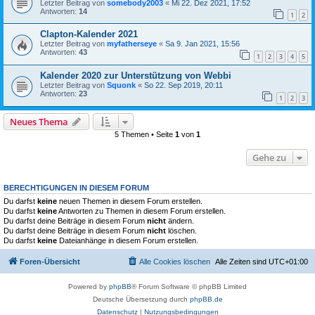
Letzter Beitrag von
somebody2003
«
Mi 22. Dez 2021, 17:52
Antworten:
14
1
2
Clapton-Kalender 2021
Letzter Beitrag von
myfatherseye
«
Sa 9. Jan 2021, 15:56
Antworten:
43
1
2
3
4
5
Kalender 2020 zur Unterstützung von Webbi
Letzter Beitrag von
Squonk
«
So 22. Sep 2019, 20:11
Antworten:
23
1
2
3
Neues Thema
5 Themen • Seite
1
von
1
Gehe zu
BERECHTIGUNGEN IN DIESEM FORUM
Du darfst
keine
neuen Themen in diesem Forum erstellen.
Du darfst
keine
Antworten zu Themen in diesem Forum erstellen.
Du darfst deine Beiträge in diesem Forum
nicht
ändern.
Du darfst deine Beiträge in diesem Forum
nicht
löschen.
Du darfst
keine
Dateianhänge in diesem Forum erstellen.
Foren-Übersicht
Alle Cookies löschen
Alle Zeiten sind
UTC+01:00
Powered by
phpBB
® Forum Software © phpBB Limited
Deutsche Übersetzung durch
phpBB.de
Datenschutz
|
Nutzungsbedingungen