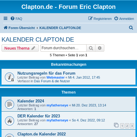
Clapton.de - Forum Eric Clapton
FAQ
Registrieren
Anmelden
S
Foren-Übersicht
KALENDER CLAPTON.DE
u
KALENDER CLAPTON.DE
c
Suche
Erweiterte Suche
Neues Thema
h
5 Themen • Seite
1
von
1
e
Bekanntmachungen
Nutzungsregeln für das Forum
Letzter Beitrag von
Webmaster
«
Mi 4. Jan 2012, 17:45
Verfasst in
Das Forum & die Nutzer
Themen
Kalender 2024
Letzter Beitrag von
myfatherseye
«
Mi 20. Dez 2023, 13:14
Antworten:
1
DER Kalender für 2023
Letzter Beitrag von
myfatherseye
«
So 4. Dez 2022, 09:12
Antworten:
27
1
2
3
Clapton.de Kalender 2022