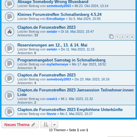
Absage Somebody Wrong Bluesband
Letzter Beitrag von
somebody2003
«
Mi 23. Okt 2024, 13:14
Kleines Forumstreffen Schmallenberg 4.5.24
Letzter Beitrag von
EricsBadge
«
So 5. Mai 2024, 15:55
Clapton.de Forumstreffen 2023
Letzter Beitrag von
swlabr
«
Di 16. Mai 2023, 15:47
Antworten:
33
1
2
3
4
Reservierungen am 12., 13. & 14. Mai
Letzter Beitrag von
swlabr
«
Do 11. Mai 2023, 11:15
Antworten:
6
Programmangebot Samstag in Schmallenberg
Letzter Beitrag von
myfatherseye
«
Mo 17. Apr 2023, 18:52
Antworten:
6
Clapton.de Forumstreffen 2023
Letzter Beitrag von
somebody2003
«
Do 23. Mär 2023, 16:16
Antworten:
4
Clapton.de Forumstreffen 2023 Jamsession Teilnehmer:innen
Liste
Letzter Beitrag von
crash1
«
Mi 1. Mär 2023, 21:32
Antworten:
2
Clapton.de Forumstreffen 2023 Empfohlene Unterkünfte
Letzter Beitrag von
Stevie
«
Mo 2. Mai 2022, 15:27
Neues Thema
10 Themen • Seite
1
von
1