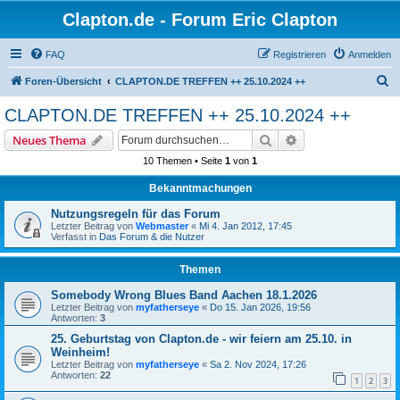
Clapton.de - Forum Eric Clapton
FAQ
Registrieren
Anmelden
S
Foren-Übersicht
CLAPTON.DE TREFFEN ++ 25.10.2024 ++
u
CLAPTON.DE TREFFEN ++ 25.10.2024 ++
c
Suche
Erweiterte Suche
Neues Thema
h
10 Themen • Seite
1
von
1
e
Bekanntmachungen
Nutzungsregeln für das Forum
Letzter Beitrag von
Webmaster
«
Mi 4. Jan 2012, 17:45
Verfasst in
Das Forum & die Nutzer
Themen
Somebody Wrong Blues Band Aachen 18.1.2026
Letzter Beitrag von
myfatherseye
«
Do 15. Jan 2026, 19:56
Antworten:
3
25. Geburtstag von Clapton.de - wir feiern am 25.10. in
Weinheim!
Letzter Beitrag von
myfatherseye
«
Sa 2. Nov 2024, 17:26
Antworten:
22
1
2
3