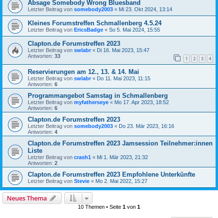
Absage Somebody Wrong Bluesband
Letzter Beitrag von
somebody2003
«
Mi 23. Okt 2024, 13:14
Kleines Forumstreffen Schmallenberg 4.5.24
Letzter Beitrag von
EricsBadge
«
So 5. Mai 2024, 15:55
Clapton.de Forumstreffen 2023
Letzter Beitrag von
swlabr
«
Di 16. Mai 2023, 15:47
Antworten:
33
1
2
3
4
Reservierungen am 12., 13. & 14. Mai
Letzter Beitrag von
swlabr
«
Do 11. Mai 2023, 11:15
Antworten:
6
Programmangebot Samstag in Schmallenberg
Letzter Beitrag von
myfatherseye
«
Mo 17. Apr 2023, 18:52
Antworten:
6
Clapton.de Forumstreffen 2023
Letzter Beitrag von
somebody2003
«
Do 23. Mär 2023, 16:16
Antworten:
4
Clapton.de Forumstreffen 2023 Jamsession Teilnehmer:innen
Liste
Letzter Beitrag von
crash1
«
Mi 1. Mär 2023, 21:32
Antworten:
2
Clapton.de Forumstreffen 2023 Empfohlene Unterkünfte
Letzter Beitrag von
Stevie
«
Mo 2. Mai 2022, 15:27
Neues Thema
10 Themen • Seite
1
von
1