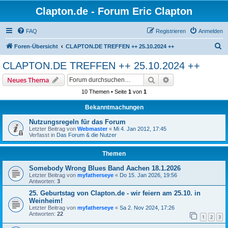
Clapton.de - Forum Eric Clapton
FAQ
Registrieren
Anmelden
S
Foren-Übersicht
CLAPTON.DE TREFFEN ++ 25.10.2024 ++
u
CLAPTON.DE TREFFEN ++ 25.10.2024 ++
c
Suche
Erweiterte Suche
Neues Thema
h
10 Themen • Seite
1
von
1
e
Bekanntmachungen
Nutzungsregeln für das Forum
Letzter Beitrag von
Webmaster
«
Mi 4. Jan 2012, 17:45
Verfasst in
Das Forum & die Nutzer
Themen
Somebody Wrong Blues Band Aachen 18.1.2026
Letzter Beitrag von
myfatherseye
«
Do 15. Jan 2026, 19:56
Antworten:
3
25. Geburtstag von Clapton.de - wir feiern am 25.10. in
Weinheim!
Letzter Beitrag von
myfatherseye
«
Sa 2. Nov 2024, 17:26
Antworten:
22
1
2
3