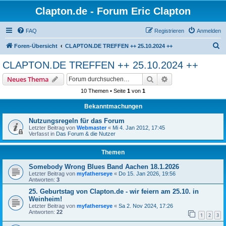
Clapton.de - Forum Eric Clapton
FAQ
Registrieren
Anmelden
S
Foren-Übersicht
CLAPTON.DE TREFFEN ++ 25.10.2024 ++
u
CLAPTON.DE TREFFEN ++ 25.10.2024 ++
c
Suche
Erweiterte Suche
Neues Thema
h
10 Themen • Seite
1
von
1
e
Bekanntmachungen
Nutzungsregeln für das Forum
Letzter Beitrag von
Webmaster
«
Mi 4. Jan 2012, 17:45
Verfasst in
Das Forum & die Nutzer
Themen
Somebody Wrong Blues Band Aachen 18.1.2026
Letzter Beitrag von
myfatherseye
«
Do 15. Jan 2026, 19:56
Antworten:
3
25. Geburtstag von Clapton.de - wir feiern am 25.10. in
Weinheim!
Letzter Beitrag von
myfatherseye
«
Sa 2. Nov 2024, 17:26
Antworten:
22
1
2
3