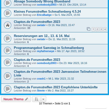
Absage Somebody Wrong Bluesband
Letzter Beitrag von
somebody2003
«
Mi 23. Okt 2024, 13:14
Kleines Forumstreffen Schmallenberg 4.5.24
Letzter Beitrag von
EricsBadge
«
So 5. Mai 2024, 15:55
Clapton.de Forumstreffen 2023
Letzter Beitrag von
swlabr
«
Di 16. Mai 2023, 15:47
Antworten:
33
1
2
3
4
Reservierungen am 12., 13. & 14. Mai
Letzter Beitrag von
swlabr
«
Do 11. Mai 2023, 11:15
Antworten:
6
Programmangebot Samstag in Schmallenberg
Letzter Beitrag von
myfatherseye
«
Mo 17. Apr 2023, 18:52
Antworten:
6
Clapton.de Forumstreffen 2023
Letzter Beitrag von
somebody2003
«
Do 23. Mär 2023, 16:16
Antworten:
4
Clapton.de Forumstreffen 2023 Jamsession Teilnehmer:innen
Liste
Letzter Beitrag von
crash1
«
Mi 1. Mär 2023, 21:32
Antworten:
2
Clapton.de Forumstreffen 2023 Empfohlene Unterkünfte
Letzter Beitrag von
Stevie
«
Mo 2. Mai 2022, 15:27
Neues Thema
10 Themen • Seite
1
von
1