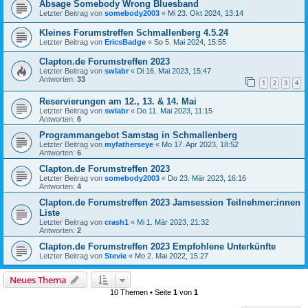
Absage Somebody Wrong Bluesband
Letzter Beitrag von
somebody2003
«
Mi 23. Okt 2024, 13:14
Kleines Forumstreffen Schmallenberg 4.5.24
Letzter Beitrag von
EricsBadge
«
So 5. Mai 2024, 15:55
Clapton.de Forumstreffen 2023
Letzter Beitrag von
swlabr
«
Di 16. Mai 2023, 15:47
Antworten:
33
1
2
3
4
Reservierungen am 12., 13. & 14. Mai
Letzter Beitrag von
swlabr
«
Do 11. Mai 2023, 11:15
Antworten:
6
Programmangebot Samstag in Schmallenberg
Letzter Beitrag von
myfatherseye
«
Mo 17. Apr 2023, 18:52
Antworten:
6
Clapton.de Forumstreffen 2023
Letzter Beitrag von
somebody2003
«
Do 23. Mär 2023, 16:16
Antworten:
4
Clapton.de Forumstreffen 2023 Jamsession Teilnehmer:innen
Liste
Letzter Beitrag von
crash1
«
Mi 1. Mär 2023, 21:32
Antworten:
2
Clapton.de Forumstreffen 2023 Empfohlene Unterkünfte
Letzter Beitrag von
Stevie
«
Mo 2. Mai 2022, 15:27
Neues Thema
10 Themen • Seite
1
von
1