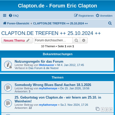
Clapton.de - Forum Eric Clapton
FAQ
Registrieren
Anmelden
S
Foren-Übersicht
CLAPTON.DE TREFFEN ++ 25.10.2024 ++
u
CLAPTON.DE TREFFEN ++ 25.10.2024 ++
c
Suche
Erweiterte Suche
Neues Thema
h
10 Themen • Seite
1
von
1
e
Bekanntmachungen
Nutzungsregeln für das Forum
Letzter Beitrag von
Webmaster
«
Mi 4. Jan 2012, 17:45
Verfasst in
Das Forum & die Nutzer
Themen
Somebody Wrong Blues Band Aachen 18.1.2026
Letzter Beitrag von
myfatherseye
«
Do 15. Jan 2026, 19:56
Antworten:
3
25. Geburtstag von Clapton.de - wir feiern am 25.10. in
Weinheim!
Letzter Beitrag von
myfatherseye
«
Sa 2. Nov 2024, 17:26
Antworten:
22
1
2
3