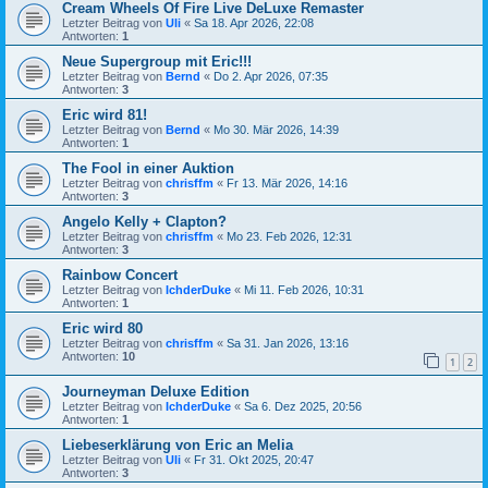
Cream Wheels Of Fire Live DeLuxe Remaster
Letzter Beitrag von
Uli
«
Sa 18. Apr 2026, 22:08
Antworten:
1
Neue Supergroup mit Eric!!!
Letzter Beitrag von
Bernd
«
Do 2. Apr 2026, 07:35
Antworten:
3
Eric wird 81!
Letzter Beitrag von
Bernd
«
Mo 30. Mär 2026, 14:39
Antworten:
1
The Fool in einer Auktion
Letzter Beitrag von
chrisffm
«
Fr 13. Mär 2026, 14:16
Antworten:
3
Angelo Kelly + Clapton?
Letzter Beitrag von
chrisffm
«
Mo 23. Feb 2026, 12:31
Antworten:
3
Rainbow Concert
Letzter Beitrag von
IchderDuke
«
Mi 11. Feb 2026, 10:31
Antworten:
1
Eric wird 80
Letzter Beitrag von
chrisffm
«
Sa 31. Jan 2026, 13:16
Antworten:
10
1
2
Journeyman Deluxe Edition
Letzter Beitrag von
IchderDuke
«
Sa 6. Dez 2025, 20:56
Antworten:
1
Liebeserklärung von Eric an Melia
Letzter Beitrag von
Uli
«
Fr 31. Okt 2025, 20:47
Antworten:
3