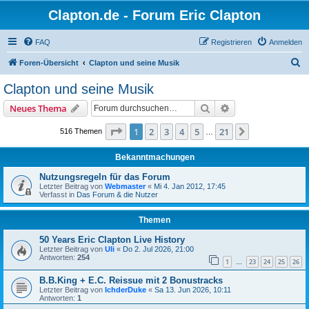
Clapton.de - Forum Eric Clapton
FAQ
Registrieren
Anmelden
S
Foren-Übersicht
Clapton und seine Musik
u
Clapton und seine Musik
c
Suche
Erweiterte Suche
Neues Thema
h
e
Seite
1
von
21
1
2
3
4
5
21
Nächste
516 Themen
…
Bekanntmachungen
Nutzungsregeln für das Forum
Letzter Beitrag von
Webmaster
«
Mi 4. Jan 2012, 17:45
Verfasst in
Das Forum & die Nutzer
Themen
50 Years Eric Clapton Live History
Letzter Beitrag von
Uli
«
Do 2. Jul 2026, 21:00
Antworten:
254
1
23
24
25
26
…
B.B.King + E.C. Reissue mit 2 Bonustracks
Letzter Beitrag von
IchderDuke
«
Sa 13. Jun 2026, 10:11
Antworten:
1