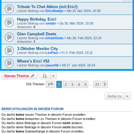
Tribute To Chet Atkins (mit Eric!)
Letzter Beitrag von
EricsBadge
«
Mo 22. Apr 2024, 10:30
Happy Birthday, Eric!
Letzter Beitrag von
swlabr
«
Sa 30. Mär 2024, 10:30
Antworten:
8
Glen Campbell Duets
Letzter Beitrag von
IchderDuke
«
Mo 26. Feb 2024, 22:24
Antworten:
3
3.Oktober Mexiko City
Letzter Beitrag von
LesPaul
«
Fr 2. Feb 2024, 23:11
Where’s Eric! #52
Letzter Beitrag von
jsauer56
«
Mi 17. Jan 2024, 16:24
Neues Thema
Seite
1
von
21
1
2
3
4
5
21
Nächste
516 Themen
…
Gehe zu
BERECHTIGUNGEN IN DIESEM FORUM
Du darfst
keine
neuen Themen in diesem Forum erstellen.
Du darfst
keine
Antworten zu Themen in diesem Forum erstellen.
Du darfst deine Beiträge in diesem Forum
nicht
ändern.
Du darfst deine Beiträge in diesem Forum
nicht
löschen.
Du darfst
keine
Dateianhänge in diesem Forum erstellen.