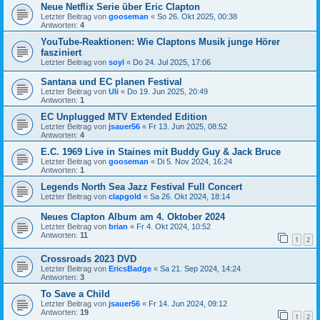
Neue Netflix Serie über Eric Clapton
Letzter Beitrag von
gooseman
«
So 26. Okt 2025, 00:38
Antworten:
4
YouTube-Reaktionen: Wie Claptons Musik junge Hörer
fasziniert
Letzter Beitrag von
soyl
«
Do 24. Jul 2025, 17:06
Santana und EC planen Festival
Letzter Beitrag von
Uli
«
Do 19. Jun 2025, 20:49
Antworten:
1
EC Unplugged MTV Extended Edition
Letzter Beitrag von
jsauer56
«
Fr 13. Jun 2025, 08:52
Antworten:
4
E.C. 1969 Live in Staines mit Buddy Guy & Jack Bruce
Letzter Beitrag von
gooseman
«
Di 5. Nov 2024, 16:24
Antworten:
1
Legends North Sea Jazz Festival Full Concert
Letzter Beitrag von
clapgold
«
Sa 26. Okt 2024, 18:14
Neues Clapton Album am 4. Oktober 2024
Letzter Beitrag von
brian
«
Fr 4. Okt 2024, 10:52
Antworten:
11
1
2
Crossroads 2023 DVD
Letzter Beitrag von
EricsBadge
«
Sa 21. Sep 2024, 14:24
Antworten:
3
To Save a Child
Letzter Beitrag von
jsauer56
«
Fr 14. Jun 2024, 09:12
Antworten:
19
1
2