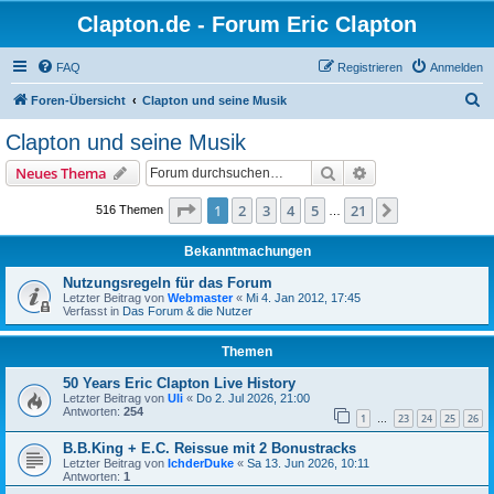
Clapton.de - Forum Eric Clapton
FAQ
Registrieren
Anmelden
S
Foren-Übersicht
Clapton und seine Musik
u
Clapton und seine Musik
c
Suche
Erweiterte Suche
Neues Thema
h
e
Seite
1
von
21
1
2
3
4
5
21
Nächste
516 Themen
…
Bekanntmachungen
Nutzungsregeln für das Forum
Letzter Beitrag von
Webmaster
«
Mi 4. Jan 2012, 17:45
Verfasst in
Das Forum & die Nutzer
Themen
50 Years Eric Clapton Live History
Letzter Beitrag von
Uli
«
Do 2. Jul 2026, 21:00
Antworten:
254
1
23
24
25
26
…
B.B.King + E.C. Reissue mit 2 Bonustracks
Letzter Beitrag von
IchderDuke
«
Sa 13. Jun 2026, 10:11
Antworten:
1