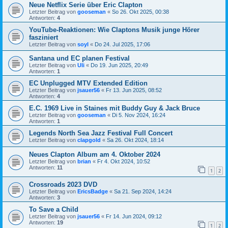
Neue Netflix Serie über Eric Clapton
Letzter Beitrag von
gooseman
«
So 26. Okt 2025, 00:38
Antworten:
4
YouTube-Reaktionen: Wie Claptons Musik junge Hörer
fasziniert
Letzter Beitrag von
soyl
«
Do 24. Jul 2025, 17:06
Santana und EC planen Festival
Letzter Beitrag von
Uli
«
Do 19. Jun 2025, 20:49
Antworten:
1
EC Unplugged MTV Extended Edition
Letzter Beitrag von
jsauer56
«
Fr 13. Jun 2025, 08:52
Antworten:
4
E.C. 1969 Live in Staines mit Buddy Guy & Jack Bruce
Letzter Beitrag von
gooseman
«
Di 5. Nov 2024, 16:24
Antworten:
1
Legends North Sea Jazz Festival Full Concert
Letzter Beitrag von
clapgold
«
Sa 26. Okt 2024, 18:14
Neues Clapton Album am 4. Oktober 2024
Letzter Beitrag von
brian
«
Fr 4. Okt 2024, 10:52
Antworten:
11
1
2
Crossroads 2023 DVD
Letzter Beitrag von
EricsBadge
«
Sa 21. Sep 2024, 14:24
Antworten:
3
To Save a Child
Letzter Beitrag von
jsauer56
«
Fr 14. Jun 2024, 09:12
Antworten:
19
1
2