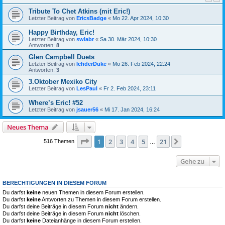
Tribute To Chet Atkins (mit Eric!)
Letzter Beitrag von
EricsBadge
«
Mo 22. Apr 2024, 10:30
Happy Birthday, Eric!
Letzter Beitrag von
swlabr
«
Sa 30. Mär 2024, 10:30
Antworten:
8
Glen Campbell Duets
Letzter Beitrag von
IchderDuke
«
Mo 26. Feb 2024, 22:24
Antworten:
3
3.Oktober Mexiko City
Letzter Beitrag von
LesPaul
«
Fr 2. Feb 2024, 23:11
Where’s Eric! #52
Letzter Beitrag von
jsauer56
«
Mi 17. Jan 2024, 16:24
Neues Thema
Seite
1
von
21
1
2
3
4
5
21
Nächste
516 Themen
…
Gehe zu
BERECHTIGUNGEN IN DIESEM FORUM
Du darfst
keine
neuen Themen in diesem Forum erstellen.
Du darfst
keine
Antworten zu Themen in diesem Forum erstellen.
Du darfst deine Beiträge in diesem Forum
nicht
ändern.
Du darfst deine Beiträge in diesem Forum
nicht
löschen.
Du darfst
keine
Dateianhänge in diesem Forum erstellen.