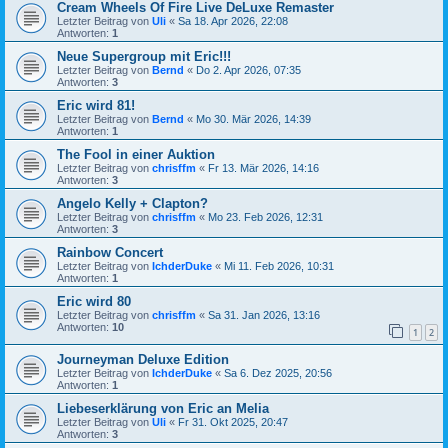
Cream Wheels Of Fire Live DeLuxe Remaster
Letzter Beitrag von
Uli
«
Sa 18. Apr 2026, 22:08
Antworten:
1
Neue Supergroup mit Eric!!!
Letzter Beitrag von
Bernd
«
Do 2. Apr 2026, 07:35
Antworten:
3
Eric wird 81!
Letzter Beitrag von
Bernd
«
Mo 30. Mär 2026, 14:39
Antworten:
1
The Fool in einer Auktion
Letzter Beitrag von
chrisffm
«
Fr 13. Mär 2026, 14:16
Antworten:
3
Angelo Kelly + Clapton?
Letzter Beitrag von
chrisffm
«
Mo 23. Feb 2026, 12:31
Antworten:
3
Rainbow Concert
Letzter Beitrag von
IchderDuke
«
Mi 11. Feb 2026, 10:31
Antworten:
1
Eric wird 80
Letzter Beitrag von
chrisffm
«
Sa 31. Jan 2026, 13:16
Antworten:
10
1
2
Journeyman Deluxe Edition
Letzter Beitrag von
IchderDuke
«
Sa 6. Dez 2025, 20:56
Antworten:
1
Liebeserklärung von Eric an Melia
Letzter Beitrag von
Uli
«
Fr 31. Okt 2025, 20:47
Antworten:
3