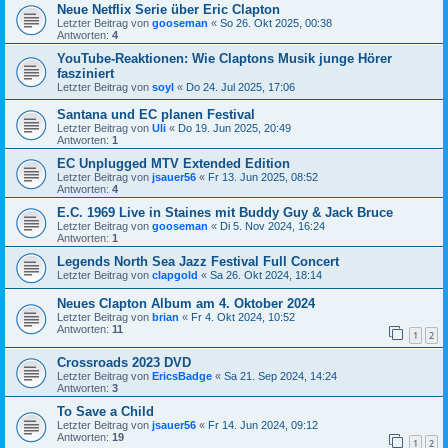
Neue Netflix Serie über Eric Clapton
Letzter Beitrag von
gooseman
«
So 26. Okt 2025, 00:38
Antworten:
4
YouTube-Reaktionen: Wie Claptons Musik junge Hörer
fasziniert
Letzter Beitrag von
soyl
«
Do 24. Jul 2025, 17:06
Santana und EC planen Festival
Letzter Beitrag von
Uli
«
Do 19. Jun 2025, 20:49
Antworten:
1
EC Unplugged MTV Extended Edition
Letzter Beitrag von
jsauer56
«
Fr 13. Jun 2025, 08:52
Antworten:
4
E.C. 1969 Live in Staines mit Buddy Guy & Jack Bruce
Letzter Beitrag von
gooseman
«
Di 5. Nov 2024, 16:24
Antworten:
1
Legends North Sea Jazz Festival Full Concert
Letzter Beitrag von
clapgold
«
Sa 26. Okt 2024, 18:14
Neues Clapton Album am 4. Oktober 2024
Letzter Beitrag von
brian
«
Fr 4. Okt 2024, 10:52
Antworten:
11
1
2
Crossroads 2023 DVD
Letzter Beitrag von
EricsBadge
«
Sa 21. Sep 2024, 14:24
Antworten:
3
To Save a Child
Letzter Beitrag von
jsauer56
«
Fr 14. Jun 2024, 09:12
Antworten:
19
1
2