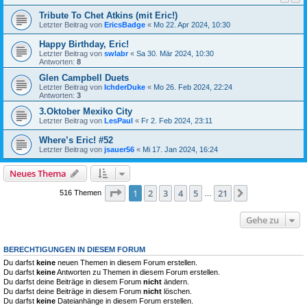
Tribute To Chet Atkins (mit Eric!)
Letzter Beitrag von
EricsBadge
«
Mo 22. Apr 2024, 10:30
Happy Birthday, Eric!
Letzter Beitrag von
swlabr
«
Sa 30. Mär 2024, 10:30
Antworten:
8
Glen Campbell Duets
Letzter Beitrag von
IchderDuke
«
Mo 26. Feb 2024, 22:24
Antworten:
3
3.Oktober Mexiko City
Letzter Beitrag von
LesPaul
«
Fr 2. Feb 2024, 23:11
Where’s Eric! #52
Letzter Beitrag von
jsauer56
«
Mi 17. Jan 2024, 16:24
Neues Thema
Seite
1
von
21
1
2
3
4
5
21
Nächste
516 Themen
…
Gehe zu
BERECHTIGUNGEN IN DIESEM FORUM
Du darfst
keine
neuen Themen in diesem Forum erstellen.
Du darfst
keine
Antworten zu Themen in diesem Forum erstellen.
Du darfst deine Beiträge in diesem Forum
nicht
ändern.
Du darfst deine Beiträge in diesem Forum
nicht
löschen.
Du darfst
keine
Dateianhänge in diesem Forum erstellen.