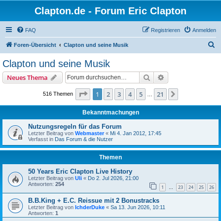
Clapton.de - Forum Eric Clapton
FAQ
Registrieren
Anmelden
S
Foren-Übersicht
Clapton und seine Musik
u
Clapton und seine Musik
c
Suche
Erweiterte Suche
Neues Thema
h
e
Seite
1
von
21
1
2
3
4
5
21
Nächste
516 Themen
…
Bekanntmachungen
Nutzungsregeln für das Forum
Letzter Beitrag von
Webmaster
«
Mi 4. Jan 2012, 17:45
Verfasst in
Das Forum & die Nutzer
Themen
50 Years Eric Clapton Live History
Letzter Beitrag von
Uli
«
Do 2. Jul 2026, 21:00
Antworten:
254
1
23
24
25
26
…
B.B.King + E.C. Reissue mit 2 Bonustracks
Letzter Beitrag von
IchderDuke
«
Sa 13. Jun 2026, 10:11
Antworten:
1