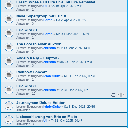
Cream Wheels Of Fire Live DeLuxe Remaster
Letzter Beitrag von
Uli
«
Sa 18. Apr 2026, 22:08
Antworten:
1
Neue Supergroup mit Eric!!!
Letzter Beitrag von
Bernd
«
Do 2. Apr 2026, 07:35
Antworten:
3
Eric wird 81!
Letzter Beitrag von
Bernd
«
Mo 30. Mär 2026, 14:39
Antworten:
1
The Fool in einer Auktion
Letzter Beitrag von
chrisffm
«
Fr 13. Mär 2026, 14:16
Antworten:
3
Angelo Kelly + Clapton?
Letzter Beitrag von
chrisffm
«
Mo 23. Feb 2026, 12:31
Antworten:
3
Rainbow Concert
Letzter Beitrag von
IchderDuke
«
Mi 11. Feb 2026, 10:31
Antworten:
1
Eric wird 80
Letzter Beitrag von
chrisffm
«
Sa 31. Jan 2026, 13:16
Antworten:
10
1
2
Journeyman Deluxe Edition
Letzter Beitrag von
IchderDuke
«
Sa 6. Dez 2025, 20:56
Antworten:
1
Liebeserklärung von Eric an Melia
Letzter Beitrag von
Uli
«
Fr 31. Okt 2025, 20:47
Antworten:
3