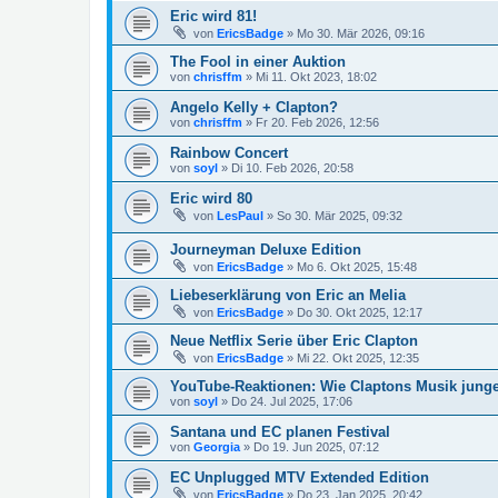
Eric wird 81!
von
EricsBadge
»
Mo 30. Mär 2026, 09:16
The Fool in einer Auktion
von
chrisffm
»
Mi 11. Okt 2023, 18:02
Angelo Kelly + Clapton?
von
chrisffm
»
Fr 20. Feb 2026, 12:56
Rainbow Concert
von
soyl
»
Di 10. Feb 2026, 20:58
Eric wird 80
von
LesPaul
»
So 30. Mär 2025, 09:32
Journeyman Deluxe Edition
von
EricsBadge
»
Mo 6. Okt 2025, 15:48
Liebeserklärung von Eric an Melia
von
EricsBadge
»
Do 30. Okt 2025, 12:17
Neue Netflix Serie über Eric Clapton
von
EricsBadge
»
Mi 22. Okt 2025, 12:35
YouTube-Reaktionen: Wie Claptons Musik junge 
von
soyl
»
Do 24. Jul 2025, 17:06
Santana und EC planen Festival
von
Georgia
»
Do 19. Jun 2025, 07:12
EC Unplugged MTV Extended Edition
von
EricsBadge
»
Do 23. Jan 2025, 20:42