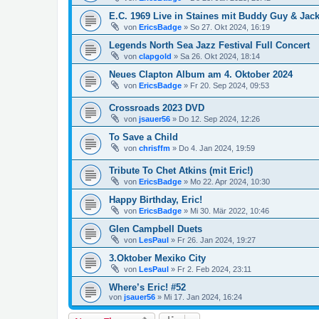
E.C. 1969 Live in Staines mit Buddy Guy & Jac
von
EricsBadge
»
So 27. Okt 2024, 16:19
Legends North Sea Jazz Festival Full Concert
von
clapgold
»
Sa 26. Okt 2024, 18:14
Neues Clapton Album am 4. Oktober 2024
von
EricsBadge
»
Fr 20. Sep 2024, 09:53
Crossroads 2023 DVD
von
jsauer56
»
Do 12. Sep 2024, 12:26
To Save a Child
von
chrisffm
»
Do 4. Jan 2024, 19:59
Tribute To Chet Atkins (mit Eric!)
von
EricsBadge
»
Mo 22. Apr 2024, 10:30
Happy Birthday, Eric!
von
EricsBadge
»
Mi 30. Mär 2022, 10:46
Glen Campbell Duets
von
LesPaul
»
Fr 26. Jan 2024, 19:27
3.Oktober Mexiko City
von
LesPaul
»
Fr 2. Feb 2024, 23:11
Where’s Eric! #52
von
jsauer56
»
Mi 17. Jan 2024, 16:24