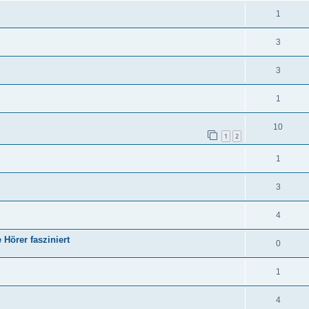
1
3
3
1
10
1
2
1
3
4
Hörer fasziniert
0
1
4