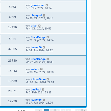
von
gooseman
4463
Di 5. Nov 2024, 16:24
von
clapgold
4699
Sa 26. Okt 2024, 18:14
von
brian
17496
Fr 4. Okt 2024, 10:52
von
EricsBadge
5914
Sa 21. Sep 2024, 14:24
von
jsauer56
37865
Fr 14. Jun 2024, 09:12
von
EricsBadge
26780
Mo 22. Apr 2024, 10:30
von
swlabr
15443
Sa 30. Mär 2024, 10:30
von
IchderDuke
13539
Mo 26. Feb 2024, 22:24
von
LesPaul
20071
Fr 2. Feb 2024, 23:11
von
jsauer56
19920
Mi 17. Jan 2024, 16:24