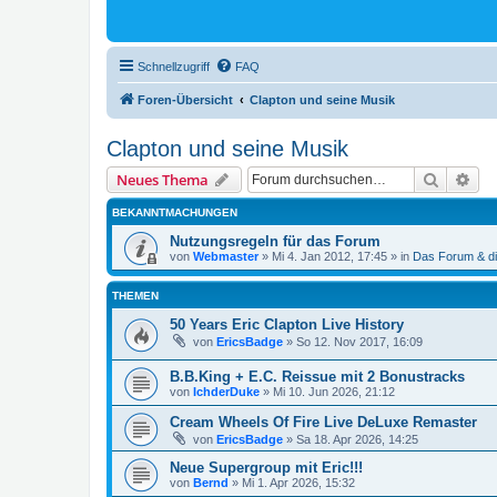
Schnellzugriff
FAQ
Foren-Übersicht
Clapton und seine Musik
Clapton und seine Musik
Suche
Erw
Neues Thema
BEKANNTMACHUNGEN
Nutzungsregeln für das Forum
von
Webmaster
»
Mi 4. Jan 2012, 17:45
» in
Das Forum & di
THEMEN
50 Years Eric Clapton Live History
von
EricsBadge
»
So 12. Nov 2017, 16:09
B.B.King + E.C. Reissue mit 2 Bonustracks
von
IchderDuke
»
Mi 10. Jun 2026, 21:12
Cream Wheels Of Fire Live DeLuxe Remaster
von
EricsBadge
»
Sa 18. Apr 2026, 14:25
Neue Supergroup mit Eric!!!
von
Bernd
»
Mi 1. Apr 2026, 15:32