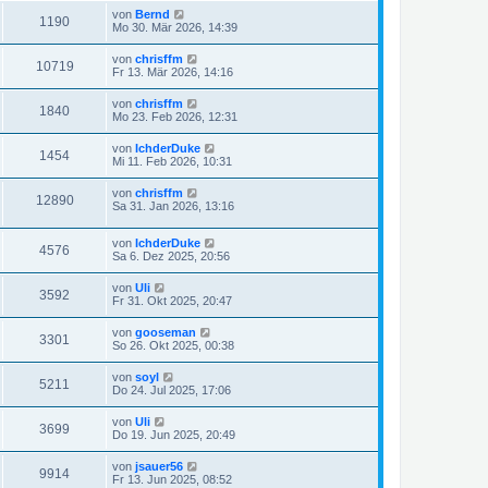
von
Bernd
1190
Mo 30. Mär 2026, 14:39
von
chrisffm
10719
Fr 13. Mär 2026, 14:16
von
chrisffm
1840
Mo 23. Feb 2026, 12:31
von
IchderDuke
1454
Mi 11. Feb 2026, 10:31
von
chrisffm
12890
Sa 31. Jan 2026, 13:16
von
IchderDuke
4576
Sa 6. Dez 2025, 20:56
von
Uli
3592
Fr 31. Okt 2025, 20:47
von
gooseman
3301
So 26. Okt 2025, 00:38
von
soyl
5211
Do 24. Jul 2025, 17:06
von
Uli
3699
Do 19. Jun 2025, 20:49
von
jsauer56
9914
Fr 13. Jun 2025, 08:52