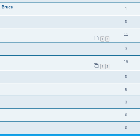
k Bruce
1
0
11
1
2
3
19
1
2
0
8
3
0
0