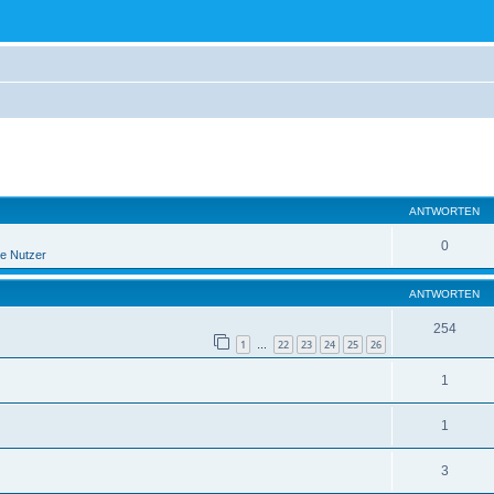
eiterte Suche
ANTWORTEN
0
e Nutzer
ANTWORTEN
254
1
22
23
24
25
26
…
1
1
3