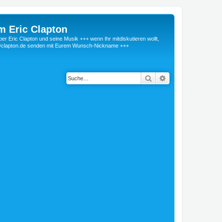
m Eric Clapton
 Eric Clapton und seine Musik +++ wenn Ihr mitdiskutieren wollt,
r@clapton.de senden mit Eurem Wunsch-Nickname +++
Suche
Erweiterte Suche