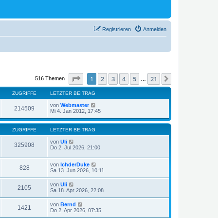
Registrieren
Anmelden
Seite
1
von
21
1
2
3
4
5
21
Nächste
516 Themen
…
ZUGRIFFE
LETZTER BEITRAG
von
Webmaster
214509
Mi 4. Jan 2012, 17:45
ZUGRIFFE
LETZTER BEITRAG
von
Uli
325908
Do 2. Jul 2026, 21:00
von
IchderDuke
828
Sa 13. Jun 2026, 10:11
von
Uli
2105
Sa 18. Apr 2026, 22:08
von
Bernd
1421
Do 2. Apr 2026, 07:35