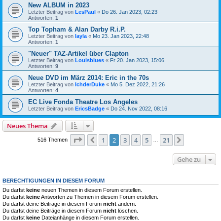
New ALBUM in 2023
Letzter Beitrag von
LesPaul
«
Do 26. Jan 2023, 02:23
Antworten:
1
Top Topham & Alan Darby R.i.P.
Letzter Beitrag von
layla
«
Mo 23. Jan 2023, 22:48
Antworten:
1
"Neuer" TAZ-Artikel über Clapton
Letzter Beitrag von
Louisblues
«
Fr 20. Jan 2023, 15:06
Antworten:
9
Neue DVD im März 2014: Eric in the 70s
Letzter Beitrag von
IchderDuke
«
Mo 5. Dez 2022, 21:26
Antworten:
4
EC Live Fonda Theatre Los Angeles
Letzter Beitrag von
EricsBadge
«
Do 24. Nov 2022, 08:16
Neues Thema
Seite
2
von
21
1
2
3
4
5
21
Vorherige
Nächste
516 Themen
…
Gehe zu
BERECHTIGUNGEN IN DIESEM FORUM
Du darfst
keine
neuen Themen in diesem Forum erstellen.
Du darfst
keine
Antworten zu Themen in diesem Forum erstellen.
Du darfst deine Beiträge in diesem Forum
nicht
ändern.
Du darfst deine Beiträge in diesem Forum
nicht
löschen.
Du darfst
keine
Dateianhänge in diesem Forum erstellen.