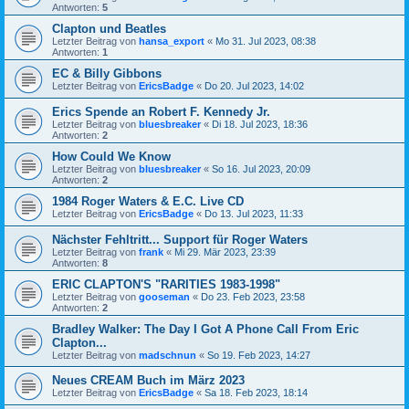
Antworten:
5
Clapton und Beatles
Letzter Beitrag von
hansa_export
«
Mo 31. Jul 2023, 08:38
Antworten:
1
EC & Billy Gibbons
Letzter Beitrag von
EricsBadge
«
Do 20. Jul 2023, 14:02
Erics Spende an Robert F. Kennedy Jr.
Letzter Beitrag von
bluesbreaker
«
Di 18. Jul 2023, 18:36
Antworten:
2
How Could We Know
Letzter Beitrag von
bluesbreaker
«
So 16. Jul 2023, 20:09
Antworten:
2
1984 Roger Waters & E.C. Live CD
Letzter Beitrag von
EricsBadge
«
Do 13. Jul 2023, 11:33
Nächster Fehltritt... Support für Roger Waters
Letzter Beitrag von
frank
«
Mi 29. Mär 2023, 23:39
Antworten:
8
ERIC CLAPTON'S "RARITIES 1983-1998"
Letzter Beitrag von
gooseman
«
Do 23. Feb 2023, 23:58
Antworten:
2
Bradley Walker: The Day I Got A Phone Call From Eric
Clapton...
Letzter Beitrag von
madschnun
«
So 19. Feb 2023, 14:27
Neues CREAM Buch im März 2023
Letzter Beitrag von
EricsBadge
«
Sa 18. Feb 2023, 18:14