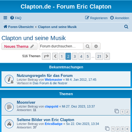
Clapton.de - Forum Eric Clapton
FAQ
Registrieren
Anmelden
S
Foren-Übersicht
Clapton und seine Musik
u
Clapton und seine Musik
c
Suche
Erweiterte Suche
Neues Thema
h
e
Seite
2
von
21
1
2
3
4
5
21
Vorherige
Nächste
516 Themen
…
Bekanntmachungen
Nutzungsregeln für das Forum
Letzter Beitrag von
Webmaster
«
Mi 4. Jan 2012, 17:45
Verfasst in
Das Forum & die Nutzer
Themen
Moonriver
Letzter Beitrag von
clapgold
«
Mi 27. Dez 2023, 13:37
Antworten:
11
1
2
Seltene Bilder von Eric Clapton
Letzter Beitrag von
EricsBadge
«
So 22. Okt 2023, 13:34
Antworten:
37
1
2
3
4