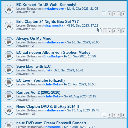
EC Konzert für US Wahl Kennedy!
Letzter Beitrag von
myfatherseye
«
Mo 9. Okt 2023, 21:05
Antworten:
31
1
2
3
4
Eric Clapton 24 Nights Box Set ???
Letzter Beitrag von
luisa_musika
«
Mi 20. Sep 2023, 17:22
Antworten:
48
1
2
3
4
5
Always On My Mind
Letzter Beitrag von
myfatherseye
«
Sa 16. Sep 2023, 20:08
Antworten:
2
EC auf neuem Album von Stephen Marley
Letzter Beitrag von
EricsBadge
«
Fr 15. Sep 2023, 16:50
Antworten:
1
Save Maui with E.C.
Letzter Beitrag von
bflat
«
Di 5. Sep 2023, 16:41
Antworten:
4
EC Live - Youtube (offiziell)
Letzter Beitrag von
IchderDuke
«
Fr 25. Aug 2023, 18:58
Rarities Vol.2 (2001-2010)
Letzter Beitrag von
IchderDuke
«
So 20. Aug 2023, 12:15
Antworten:
7
Neue Clapton DVD & BluRay 2014!!!
Letzter Beitrag von
myfatherseye
«
So 13. Aug 2023, 15:48
Antworten:
36
1
2
3
4
neue DVD vom Cream Farewell Concert
Letzter Beitrag von
EricsBadge
«
Mo 7. Aug 2023, 17:47