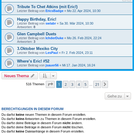
Tribute To Chet Atkins (mit Eric!)
Letzter Beitrag von
EricsBadge
«
Mo 22. Apr 2024, 10:30
Happy Birthday, Eric!
Letzter Beitrag von
swlabr
«
Sa 30. Mär 2024, 10:30
Antworten:
8
Glen Campbell Duets
Letzter Beitrag von
IchderDuke
«
Mo 26. Feb 2024, 22:24
Antworten:
3
3.Oktober Mexiko City
Letzter Beitrag von
LesPaul
«
Fr 2. Feb 2024, 23:11
Where’s Eric! #52
Letzter Beitrag von
jsauer56
«
Mi 17. Jan 2024, 16:24
Neues Thema
Seite
1
von
21
1
2
3
4
5
21
Nächste
516 Themen
…
Gehe zu
BERECHTIGUNGEN IN DIESEM FORUM
Du darfst
keine
neuen Themen in diesem Forum erstellen.
Du darfst
keine
Antworten zu Themen in diesem Forum erstellen.
Du darfst deine Beiträge in diesem Forum
nicht
ändern.
Du darfst deine Beiträge in diesem Forum
nicht
löschen.
Du darfst
keine
Dateianhänge in diesem Forum erstellen.