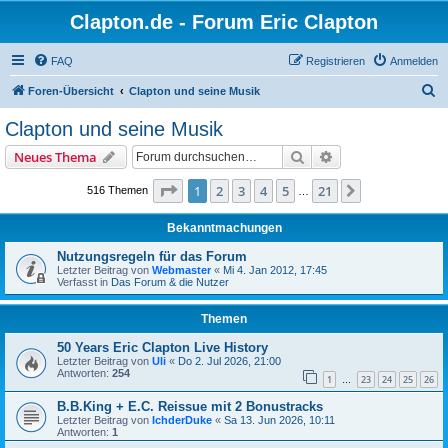
Clapton.de - Forum Eric Clapton
FAQ
Registrieren
Anmelden
S
Foren-Übersicht
Clapton und seine Musik
u
Clapton und seine Musik
c
Suche
Erweiterte Suche
Neues Thema
h
e
Seite
1
von
21
1
2
3
4
5
21
Nächste
516 Themen
…
Bekanntmachungen
Nutzungsregeln für das Forum
Letzter Beitrag von
Webmaster
«
Mi 4. Jan 2012, 17:45
Verfasst in
Das Forum & die Nutzer
Themen
50 Years Eric Clapton Live History
Letzter Beitrag von
Uli
«
Do 2. Jul 2026, 21:00
Antworten:
254
1
23
24
25
26
…
B.B.King + E.C. Reissue mit 2 Bonustracks
Letzter Beitrag von
IchderDuke
«
Sa 13. Jun 2026, 10:11
Antworten:
1