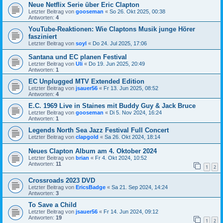
Neue Netflix Serie über Eric Clapton
Letzter Beitrag von
gooseman
«
So 26. Okt 2025, 00:38
Antworten:
4
YouTube-Reaktionen: Wie Claptons Musik junge Hörer
fasziniert
Letzter Beitrag von
soyl
«
Do 24. Jul 2025, 17:06
Santana und EC planen Festival
Letzter Beitrag von
Uli
«
Do 19. Jun 2025, 20:49
Antworten:
1
EC Unplugged MTV Extended Edition
Letzter Beitrag von
jsauer56
«
Fr 13. Jun 2025, 08:52
Antworten:
4
E.C. 1969 Live in Staines mit Buddy Guy & Jack Bruce
Letzter Beitrag von
gooseman
«
Di 5. Nov 2024, 16:24
Antworten:
1
Legends North Sea Jazz Festival Full Concert
Letzter Beitrag von
clapgold
«
Sa 26. Okt 2024, 18:14
Neues Clapton Album am 4. Oktober 2024
Letzter Beitrag von
brian
«
Fr 4. Okt 2024, 10:52
Antworten:
11
1
2
Crossroads 2023 DVD
Letzter Beitrag von
EricsBadge
«
Sa 21. Sep 2024, 14:24
Antworten:
3
To Save a Child
Letzter Beitrag von
jsauer56
«
Fr 14. Jun 2024, 09:12
Antworten:
19
1
2