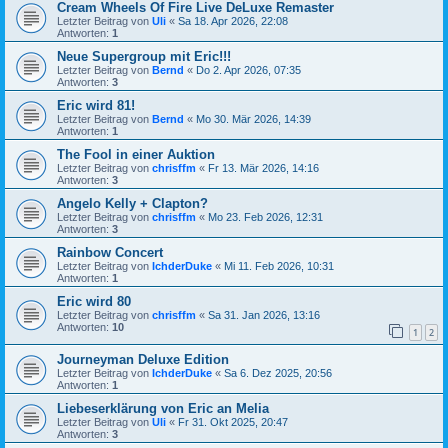
Cream Wheels Of Fire Live DeLuxe Remaster
Letzter Beitrag von
Uli
«
Sa 18. Apr 2026, 22:08
Antworten:
1
Neue Supergroup mit Eric!!!
Letzter Beitrag von
Bernd
«
Do 2. Apr 2026, 07:35
Antworten:
3
Eric wird 81!
Letzter Beitrag von
Bernd
«
Mo 30. Mär 2026, 14:39
Antworten:
1
The Fool in einer Auktion
Letzter Beitrag von
chrisffm
«
Fr 13. Mär 2026, 14:16
Antworten:
3
Angelo Kelly + Clapton?
Letzter Beitrag von
chrisffm
«
Mo 23. Feb 2026, 12:31
Antworten:
3
Rainbow Concert
Letzter Beitrag von
IchderDuke
«
Mi 11. Feb 2026, 10:31
Antworten:
1
Eric wird 80
Letzter Beitrag von
chrisffm
«
Sa 31. Jan 2026, 13:16
Antworten:
10
1
2
Journeyman Deluxe Edition
Letzter Beitrag von
IchderDuke
«
Sa 6. Dez 2025, 20:56
Antworten:
1
Liebeserklärung von Eric an Melia
Letzter Beitrag von
Uli
«
Fr 31. Okt 2025, 20:47
Antworten:
3